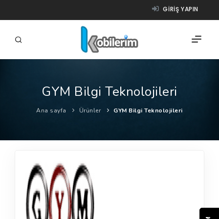
GIRIŞ YAPIN
GYM Bilgi Teknolojileri
FIRMALAR
Ana sayfa
Ürünler
GYM Bilgi Teknolojileri
ÜRÜNLER
NASIL ÇALIŞIR?
YARDIM