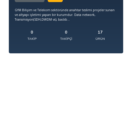
GYM Bilişim ve Telekom sektöründe anahtar teslimi projeler sunan
ve altyapı işletimi yapan bir kurumdur. Data network,
Transmisyon(SDH,DWDM vs), backb...
0
0
17
TAKIP
TAKIPÇI
ÜRÜN