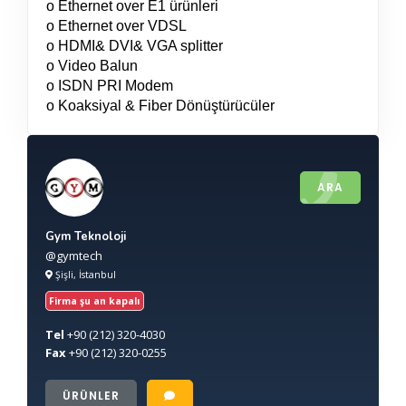
o Ethernet over E1 ürünleri
o Ethernet over VDSL
o HDMI& DVI& VGA splitter
o Video Balun
o ISDN PRI Modem
o Koaksiyal & Fiber Dönüştürücüler
ARA
Gym Teknoloji
@gymtech
Şişli, İstanbul
Firma şu an kapalı
Tel
+90
(212) 320-4030
Fax
+90
(212) 320-0255
ÜRÜNLER