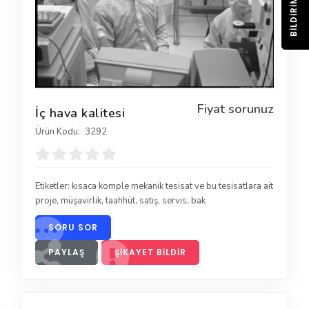
BILDIRIM
Fiyat sorunuz
İç hava kalitesi
Ürün Kodu:
3292
Etiketler:
kısaca komple mekanik tesisat ve bu tesisatlara ait
proje
,
müşavirlik
,
taahhüt
,
satış
,
servis
,
bak
SORU SOR
PAYLAŞ
ŞIKAYET BILDIR