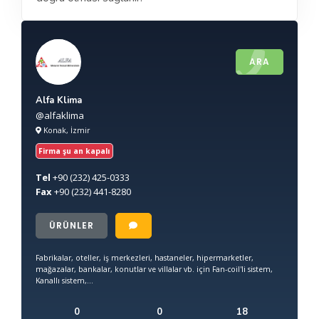
ARA
Alfa Klima
@alfaklima
Konak, İzmir
Firma şu an kapalı
Tel
+90
(232) 425-0333
Fax
+90
(232) 441-8280
ÜRÜNLER
Fabrikalar, oteller, iş merkezleri, hastaneler, hipermarketler,
mağazalar, bankalar, konutlar ve villalar vb. için Fan-coil'li sistem,
Kanallı sistem,...
0
0
18