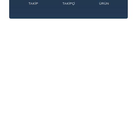
TAKIP
TAKIPÇI
ÜRÜN