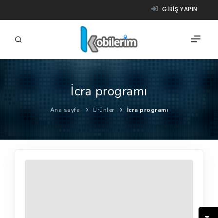
GIRIŞ YAPIN
İcra programı
FIRMALAR
Ana sayfa
Ürünler
İcra programı
ÜRÜNLER
NASIL ÇALIŞIR?
YARDIM