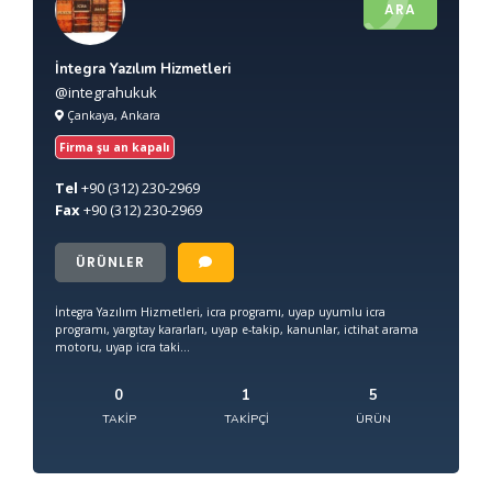
ARA
İntegra Yazılım Hizmetleri
@integrahukuk
Çankaya, Ankara
Firma şu an kapalı
Tel
+90
(312) 230-2969
Fax
+90
(312) 230-2969
ÜRÜNLER
İntegra Yazılım Hizmetleri, icra programı, uyap uyumlu icra
programı, yargıtay kararları, uyap e-takip, kanunlar, ictihat arama
motoru, uyap icra taki...
0
1
5
TAKIP
TAKIPÇI
ÜRÜN