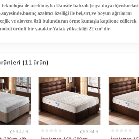
nolojisi ile üretilmiş 65 Dansite hafızalı (ısıya duyarlı)viskoelast
esinde,basınç azalıtıcı özelliği ile bel,sırt,ve boyun ağrılarını
alerjik ve alovera özü bulunduran örme kumaşla kapitone edilerek
noloji ürünü bir yataktır.Yatak yüksekliği 22 cm’ dir.
rünleri (
11 ürün
)
3.47 B
3.34 B