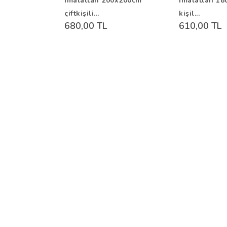
İmalattan 200x200cm
İmalattan 18
çiftkişili...
kişil...
680,00 TL
610,00 TL