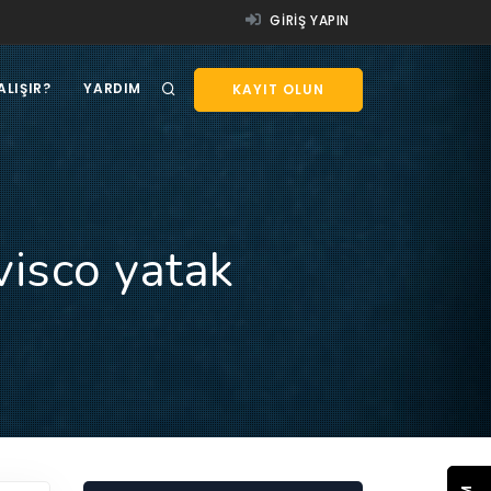
GIRIŞ YAPIN
ALIŞIR?
YARDIM
KAYIT OLUN
visco yatak