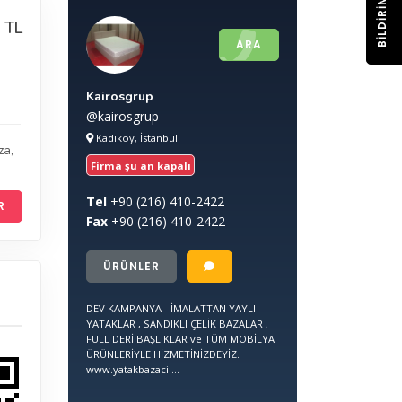
BILDIRIM
 TL
ARA
Kairosgrup
@kairosgrup
Kadıköy, İstanbul
za
,
Firma şu an kapalı
Tel
+90
(216) 410-2422
R
Fax
+90
(216) 410-2422
ÜRÜNLER
DEV KAMPANYA - İMALATTAN YAYLI
YATAKLAR , SANDIKLI ÇELİK BAZALAR ,
FULL DERİ BAŞLIKLAR ve TÜM MOBİLYA
ÜRÜNLERİYLE HİZMETİNİZDEYİZ.
www.yatakbazaci....