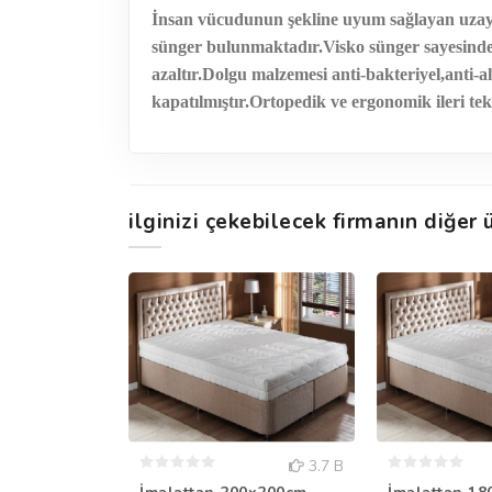
İnsan vücudunun şekline uyum sağlayan uzay tek
sünger bulunmaktadır.Visko sünger sayesinde,say
azaltır.Dolgu malzemesi anti-bakteriyel,anti-
kapatılmıştır.Ortopedik ve ergonomik ileri tek
ilginizi çekebilecek firmanın diğer ü
3.7 B