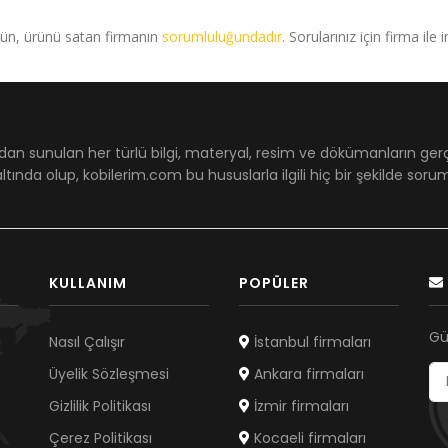
rün, ürünü satan firmanın
sorumluluğundadır
. Sorularınız için firma ile 
dan sunulan her türlü bilgi, materyal, resim ve dökümanların ger
ltında olup, kobilerim.com bu hususlarla ilgili hiç bir şekilde sor
KULLANIM
POPÜLER
Gü
Nasıl Çalışır
İstanbul firmaları
Üyelik Sözleşmesi
Ankara firmaları
Gizlilik Politikası
İzmir firmaları
Çerez Politikası
Kocaeli firmaları