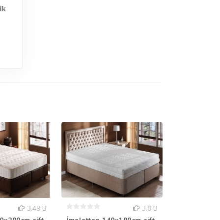
ik
3.49 B
3.8 B