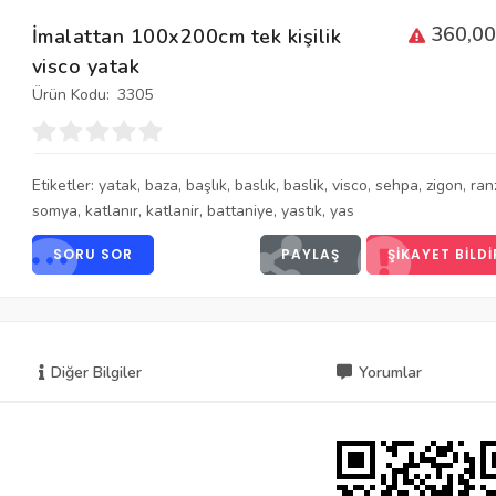
360,00
İmalattan 100x200cm tek kişilik
visco yatak
Ürün Kodu:
3305
Etiketler:
yatak
,
baza
,
başlık
,
baslık
,
baslik
,
visco
,
sehpa
,
zigon
,
ran
somya
,
katlanır
,
katlanir
,
battaniye
,
yastık
,
yas
SORU SOR
PAYLAŞ
ŞIKAYET BILDI
Diğer Bilgiler
Yorumlar