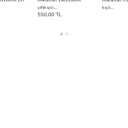
0x200cm çift
İmalattan 160x200cm
İmalattan 15
çiftkişili...
kişil...
550,00 TL