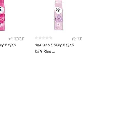
3.32 B
3 B
ey Bayan
8x4 Deo Sprey Bayan
Rebul Kolo
Soft Kiss ...
Aqua