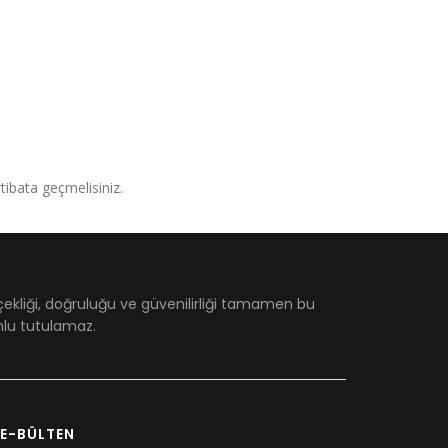
irtibata geçmelisiniz.
çekliği, doğruluğu ve güvenilirliği tamamen bu
umlu tutulamaz.
E-BÜLTEN