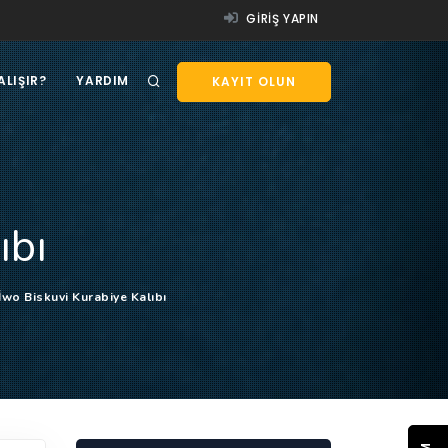
GIRIŞ YAPIN
ALIŞIR?
YARDIM
KAYIT OLUN
ıbı
İwo Biskuvi Kurabiye Kalıbı