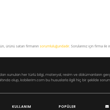
rün, ürünü satan firmanın
sorumluluğundadır
. Sorularınız için firma ile 
dan sunulan her türlü bilgi, materyal, resim ve dökümanların ger
ltında olup, kobilerim.com bu hususlarla ilgili hiç bir şekilde sor
KULLANIM
POPÜLER