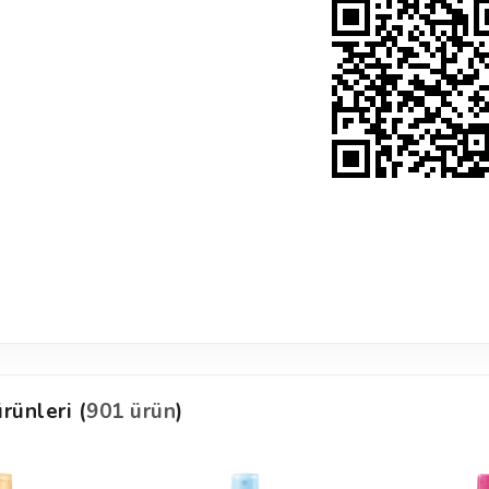
rünleri (
901 ürün
)