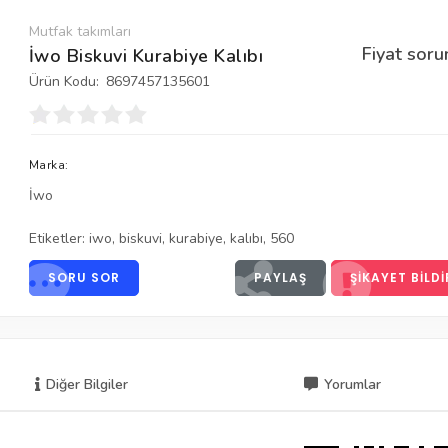
Mutfak takımları
Fiyat soru
İwo Biskuvi Kurabiye Kalıbı
Ürün Kodu:
8697457135601
Marka:
İwo
Etiketler:
iwo
,
biskuvi
,
kurabiye
,
kalıbı
,
560
SORU SOR
PAYLAŞ
ŞIKAYET BILDI
Diğer Bilgiler
Yorumlar