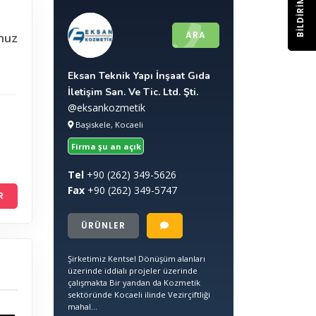
BILDIRIM
ARA
nuz
Eksan Teknik Yapı İnşaat Gıda
İletişim San. Ve Tic. Ltd. Şti.
@eksankozmetik
Başiskele, Kocaeli
Firma şu an açık
Tel
+90
(262) 349-5626
Fax
+90
(262) 349-5747
R
ÜRÜNLER
Şirketimiz Kentsel Dönüşüm alanları
üzerinde iddialı projeler üzerinde
çalışmakta Bir yandan da Kozmetik
sektöründe Kocaeli ilinde Vezirçiftliği
mahal...