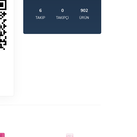
6
0
902
TAKIP
TAKIPÇI
ÜRÜN