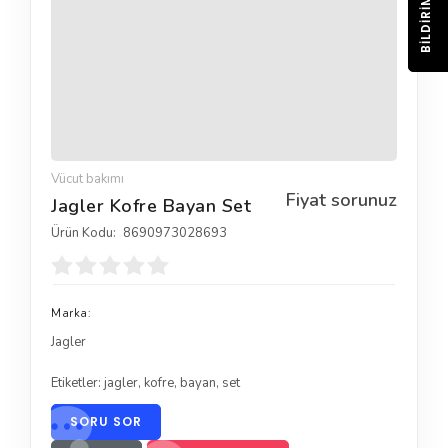
BILDIRIM
Vücut bakımı
Fiyat sorunuz
Jagler Kofre Bayan Set
Ürün Kodu:
8690973028693
Marka:
Jagler
Etiketler:
jagler
,
kofre
,
bayan
,
set
SORU SOR