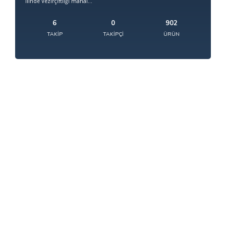
ilinde Vezirçiftliği mahal...
6
0
902
TAKIP
TAKIPÇI
ÜRÜN