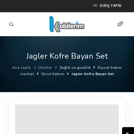
GIRIŞ YAPIN
Jagler Kofre Bayan Set
FIRMALAR
Ana sayfa
Ürünler
Sağlık ve güzellik
Kişisel bakım
ÜRÜNLER
ürünleri
Vücut bakımı
Jagler Kofre Bayan Set
NASIL ÇALIŞIR?
YARDIM