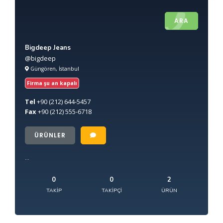
ARA
Bigdeep Jeans
@bigdeep
Güngören, İstanbul
Firma şu an kapalı
Tel
+90
(212) 644-5457
Fax
+90
(212) 555-6718
ÜRÜNLER
...
0
0
2
TAKIP
TAKIPÇI
ÜRÜN