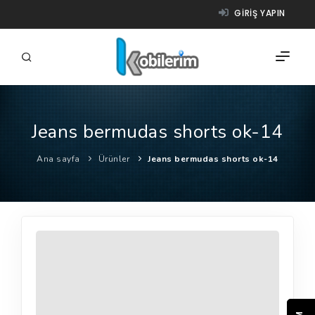
GIRIŞ YAPIN
Jeans bermudas shorts ok-14
FIRMALAR
Ana sayfa
Ürünler
Jeans bermudas shorts ok-14
ÜRÜNLER
NASIL ÇALIŞIR?
YARDIM