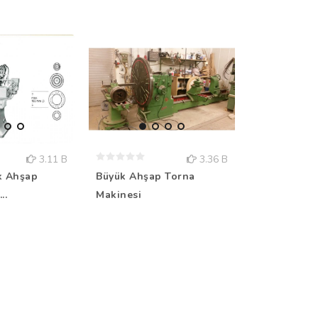
3.11 B
3.36 B
k Ahşap
Büyük Ahşap Torna
CNC Borver
..
Makinesi