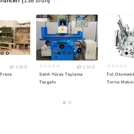
rünleri (
138 ürün
)
3.06 B
3.34 B
Freze
Satıh Yüzey Taşlama
Ful Otomati
Tezgahı
Torna Makin.