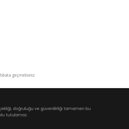
irtibata geçmelisiniz.
çekliği, doğruluğu ve güvenilirliği tamamen bu
umlu tutulamaz.