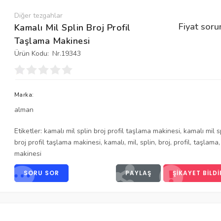
Diğer tezgahlar
Fiyat soru
Kamalı Mil Splin Broj Profil
Taşlama Makinesi
Ürün Kodu:
Nr.19343
Marka:
alman
Etiketler:
kamalı mil splin broj profil taşlama makinesi
,
kamalı mil s
broj profil taşlama makinesi
,
kamalı
,
mil
,
splin
,
broj
,
profil
,
taşlama
,
makinesi
SORU SOR
PAYLAŞ
ŞIKAYET BILDI