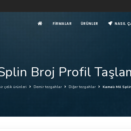
FIRMALAR
ÜRÜNLER
NASIL Ç
Splin Broj Profil Taşl
r çelik ürünleri
Demir tezgahlar
Diğer tezgahlar
Kamalı Mil Spli