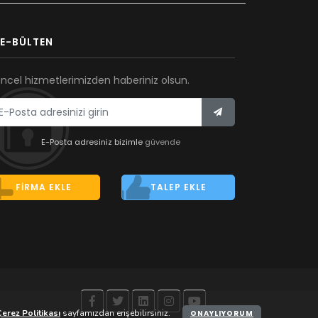
E-BÜLTEN
ncel hizmetlerimizden haberiniz olsun.
E-Posta adresiniz bizimle
güvende
FIRMA EKLE
TALEP EKLE
erez Politikası
sayfamızdan erişebilirsiniz.
ONAYLIYORUM