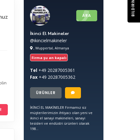
BILDIRIM
ARA
nuz
İkinci El Makineler
@ikincielmakineler
, Wuppertal, Almanya
Firma şu an kapalı
Tel
+49
20287005361
Fax
+49
20287005362
plin
ÜRÜNLER
İKİNCİ EL MAKİNELER Firmamız siz
R
müşterilerimizin ihtiyacı olan yeni ve
ikinci el sanayi makineleri, sanayi
tesisleri ve endüstri ürünleri olarak
198...