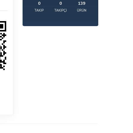
0
0
139
TAKIP
TAKIPÇI
ÜRÜN