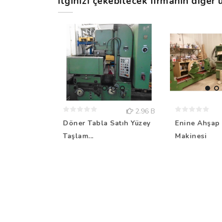
ilginizi çekebilecek firmanın diğer ü
2.96 B
Döner Tabla Satıh Yüzey
Enine Ahşap 
Taşlam...
Makinesi