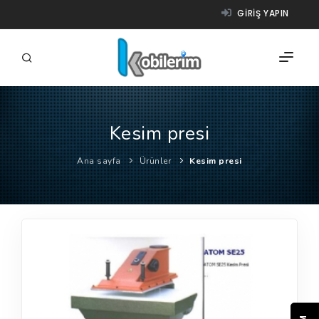
GIRIŞ YAPIN
Kesim presi
FIRMALAR
Ana sayfa
Ürünler
Kesim presi
ÜRÜNLER
NASIL ÇALIŞIR?
YARDIM