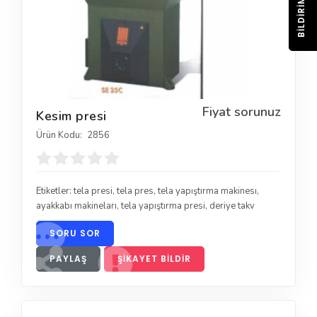
BILDIRIM
Fiyat sorunuz
Kesim presi
Ürün Kodu:
2856
Etiketler:
tela presi
,
tela pres
,
tela yapıştırma makinesı
,
ayakkabı makineları
,
tela yapıştırma presi
,
deriye takv
SORU SOR
PAYLAŞ
ŞIKAYET BILDIR