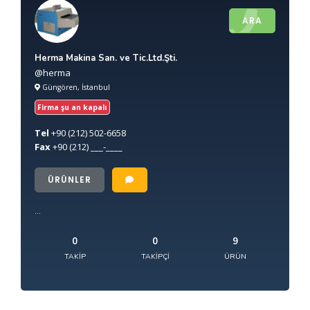
ARA
Herma Makina San. ve Tic.Ltd.Şti.
@herma
Güngören, İstanbul
Firma şu an kapalı
Tel
+90
(212) 502-6658
Fax
+90
(212) ___-____
ÜRÜNLER
...
0
0
9
TAKIP
TAKIPÇI
ÜRÜN