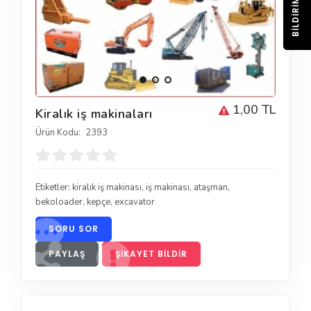
BILDIRIM
1,00 TL
Kiralık iş makinaları
Ürün Kodu:
2393
Etiketler:
kiralık iş makinası
,
iş makinası
,
ataşman
,
bekoloader
,
kepçe
,
excavator
SORU SOR
PAYLAŞ
ŞIKAYET BILDIR