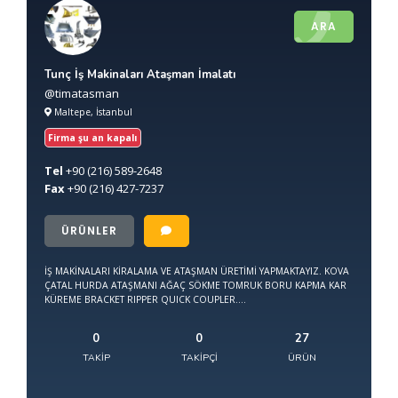
ARA
Tunç İş Makinaları Ataşman İmalatı
@timatasman
Maltepe, İstanbul
Firma şu an kapalı
Tel
+90
(216) 589-2648
Fax
+90
(216) 427-7237
ÜRÜNLER
İŞ MAKİNALARI KİRALAMA VE ATAŞMAN ÜRETİMİ YAPMAKTAYIZ. KOVA
ÇATAL HURDA ATAŞMANI AĞAÇ SÖKME TOMRUK BORU KAPMA KAR
KÜREME BRACKET RIPPER QUICK COUPLER....
0
0
27
TAKIP
TAKIPÇI
ÜRÜN