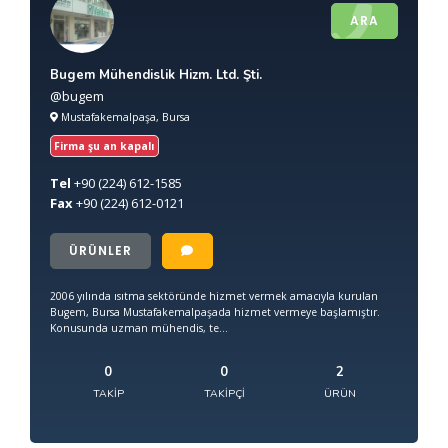
ARA
Bugem Mühendislik Hizm. Ltd. Şti.
@bugem
Mustafakemalpaşa, Bursa
Firma şu an kapalı
Tel
+90
(224) 612-1585
Fax
+90
(224) 612-0121
ÜRÜNLER
2006 yılında ısıtma sektöründe hizmet vermek amacıyla kurulan
Bugem, Bursa Mustafakemalpaşada hizmet vermeye başlamıştır.
Konusunda uzman mühendis, te...
0
0
2
TAKIP
TAKIPÇI
ÜRÜN