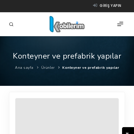
GIRIŞ YAPIN
Konteyner ve prefabrik yapılar
FIRMALAR
Ana sayfa
Ürünler
Konteyner ve prefabrik yapılar
ÜRÜNLER
NASIL ÇALIŞIR?
YARDIM