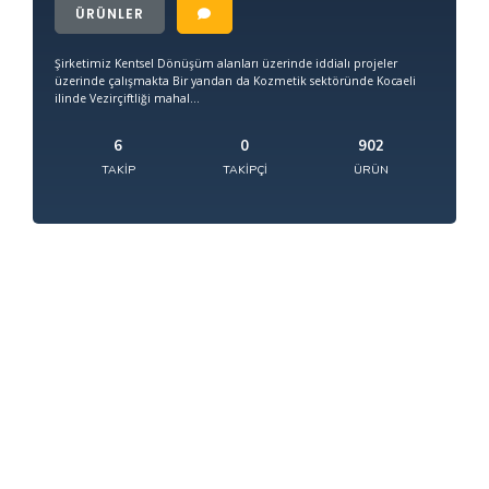
ÜRÜNLER
Şirketimiz Kentsel Dönüşüm alanları üzerinde iddialı projeler
üzerinde çalışmakta Bir yandan da Kozmetik sektöründe Kocaeli
ilinde Vezirçiftliği mahal...
6
0
902
TAKIP
TAKIPÇI
ÜRÜN