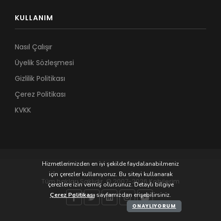
KULLANIM
Nasıl Çalışır
Üyelik Sözleşmesi
Gizlilik Politikası
Çerez Politikası
KVKK
Hizmetlerimizden en iyi şekilde faydalanabilmeniz
için çerezler kullanıyoruz. Bu siteyi kullanarak
Tüm hakları Saklıdır. © 2007-2026 Kobilerim
çerezlere izin vermiş olursunuz. Detaylı bilgiye
Çerez Politikası
sayfamızdan erişebilirsiniz.
ONAYLIYORUM