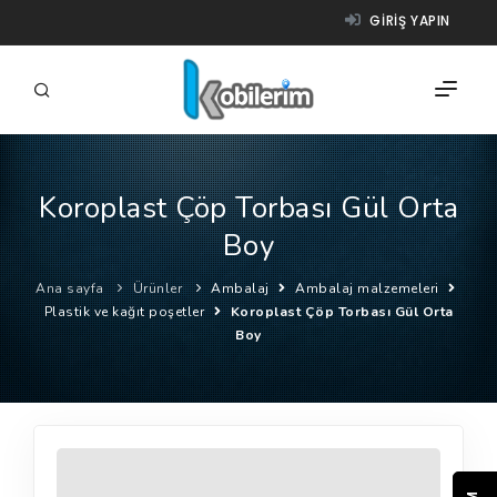
GIRIŞ YAPIN
Koroplast Çöp Torbası Gül Orta
FIRMALAR
Boy
ÜRÜNLER
Ana sayfa
Ürünler
Ambalaj
Ambalaj malzemeleri
NASIL ÇALIŞIR?
Plastik ve kağıt poşetler
Koroplast Çöp Torbası Gül Orta
Boy
YARDIM