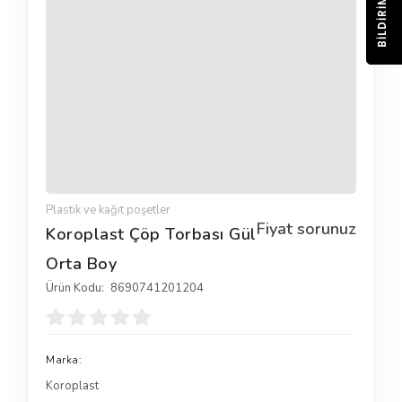
BILDIRIM
Plastik ve kağıt poşetler
Fiyat sorunuz
Koroplast Çöp Torbası Gül
Orta Boy
Ürün Kodu:
8690741201204
Marka:
Koroplast