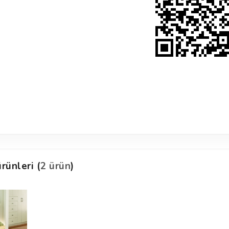
rünleri (
2 ürün
)