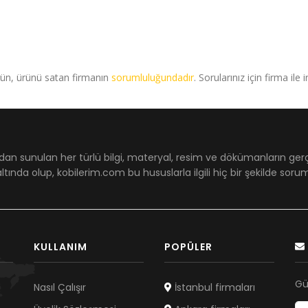
rün, ürünü satan firmanın
sorumluluğundadır
. Sorularınız için firma ile 
dan sunulan her türlü bilgi, materyal, resim ve dökümanların ger
ltında olup, kobilerim.com bu hususlarla ilgili hiç bir şekilde sor
KULLANIM
POPÜLER
Gü
Nasıl Çalışır
İstanbul firmaları