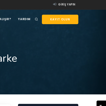
GIRIŞ YAPIN
ALIŞIR?
YARDIM
KAYIT OLUN
arke