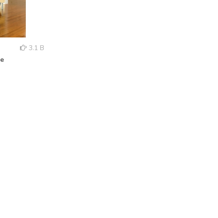
3.1 B
ke