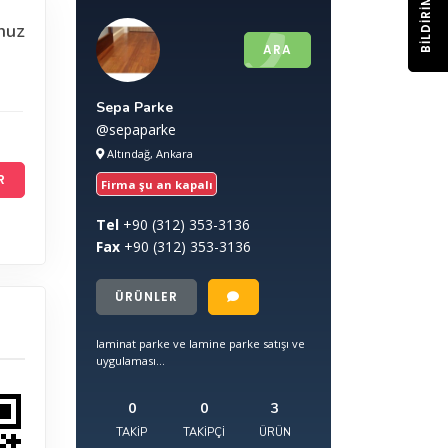
BILDIRIM
nuz
ARA
Sepa Parke
@sepaparke
Altındağ, Ankara
R
Firma şu an kapalı
Tel
+90
(312) 353-3136
Fax
+90
(312) 353-3136
ÜRÜNLER
laminat parke ve lamine parke satışı ve
uygulaması...
0
0
3
TAKIP
TAKIPÇI
ÜRÜN