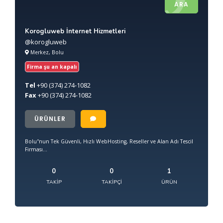
ARA
Korogluweb İnternet Hizmetleri
@korogluweb
Merkez, Bolu
Firma şu an kapalı
Tel
+90
(374) 274-1082
Fax
+90
(374) 274-1082
ÜRÜNLER
Bolu''nun Tek Güvenli, Hızlı WebHosting, Reseller ve Alan Adı Tescil
Firması...
0
0
1
TAKIP
TAKIPÇI
ÜRÜN