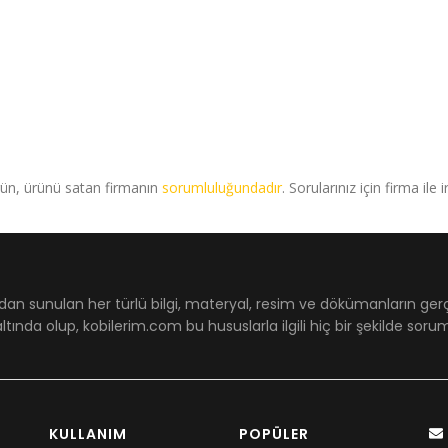
rün, ürünü satan firmanın
sorumluluğundadır
. Sorularınız için firma ile 
dan sunulan her türlü bilgi, materyal, resim ve dökümanların ger
ltında olup, kobilerim.com bu hususlarla ilgili hiç bir şekilde sor
KULLANIM
POPÜLER