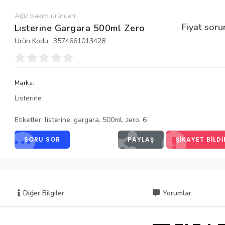
Ağız bakım ürünleri
Fiyat soru
Listerine Gargara 500ml Zero
Ürün Kodu:
3574661013428
Marka:
Listerine
Etiketler:
listerine
,
gargara
,
500ml
,
zero
,
6
SORU SOR
PAYLAŞ
ŞIKAYET BILDI
Diğer Bilgiler
Yorumlar