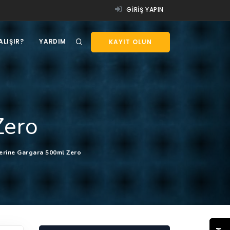
GIRIŞ YAPIN
ALIŞIR?
YARDIM
KAYIT OLUN
Zero
terine Gargara 500ml Zero