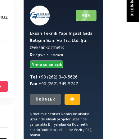
BILDIRIM
ARA
nuz
Eksan Teknik Yapı İnşaat Gıda
İletişim San. Ve Tic. Ltd. Şti.
@eksankozmetik
Başiskele, Kocaeli
Firma şu an açık
Tel
+90
(262) 349-5626
Fax
+90
(262) 349-5747
R
ÜRÜNLER
Şirketimiz Kentsel Dönüşüm alanları
üzerinde iddialı projeler üzerinde
çalışmakta Bir yandan da Kozmetik
sektöründe Kocaeli ilinde Vezirçiftliği
mahal...