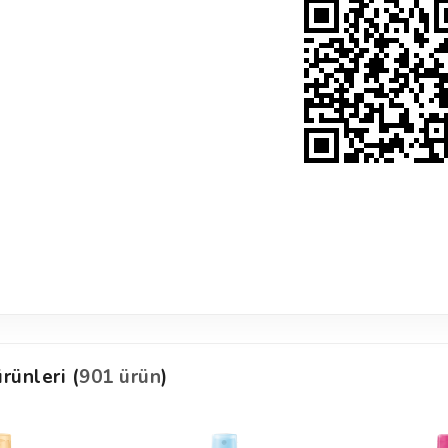
rünleri (
901 ürün
)