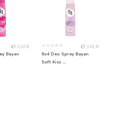
3.32 B
3.01 B
ey Bayan
8x4 Deo Sprey Bayan
Rebul Kolo
Soft Kiss ...
Aqua