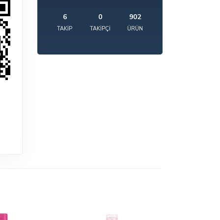
6
0
902
TAKIP
TAKIPÇI
ÜRÜN