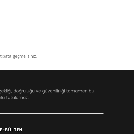
irtibata geçmelisiniz.
çekliği, doğruluğu ve güvenilirliği tamamen bu
umlu tutulamaz.
E-BÜLTEN