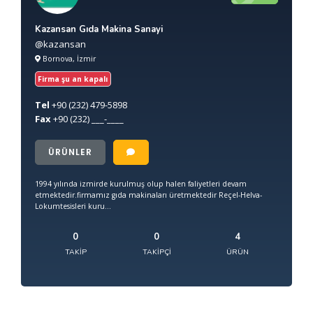
Kazansan Gıda Makina Sanayi
@kazansan
Bornova, İzmir
Firma şu an kapalı
Tel
+90
(232) 479-5898
Fax
+90
(232) ___-____
ÜRÜNLER
1994 yılında izmirde kurulmuş olup halen faliyetleri devam
etmektedir.firmamız gıda makinaları üretmektedir Reçel-Helva-
Lokumtesisleri kuru...
0
0
4
TAKIP
TAKIPÇI
ÜRÜN