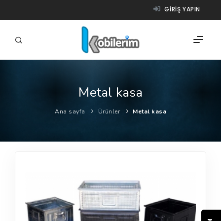
GIRIŞ YAPIN
Metal kasa
FIRMALAR
Ana sayfa
Ürünler
Metal kasa
ÜRÜNLER
NASIL ÇALIŞIR?
YARDIM