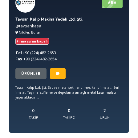
ARA
Tavsan Kalıp Makina Yedek Ltd. Şti.
@tavsankasa
Nilüfer, Bursa
Firma şu an kapalı
Tel
+90
(224) 482-2653
Fax
+90
(224) 482-2654
ÜRÜNLER
Tavsan Kalıp Ltd. Şti. Sac ve metal şekillendirme, kalıp imalatı, Seri
imalat, Taşıma-istifleme ve depolama amaçlı metal kasa imalatı
yapmaktadır....
0
0
2
TAKIP
TAKIPÇI
ÜRÜN