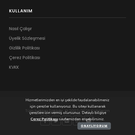
KULLANIM
Nasıl Çalışır
Üyelik Sözleşmesi
Gizlilik Politikası
Çerez Politikası
KVKK
Hizmetlerimizden en iyi şekilde faydalanabilmeniz
için çerezler kullanıyoruz. Bu siteyi kullanarak
Tüm hakları Saklıdır. © 2007-2026 Kobilerim
çerezlere izin vermiş olursunuz. Detaylı bilgiye
Çerez Politikası
sayfamızdan erişebilirsiniz.
ONAYLIYORUM