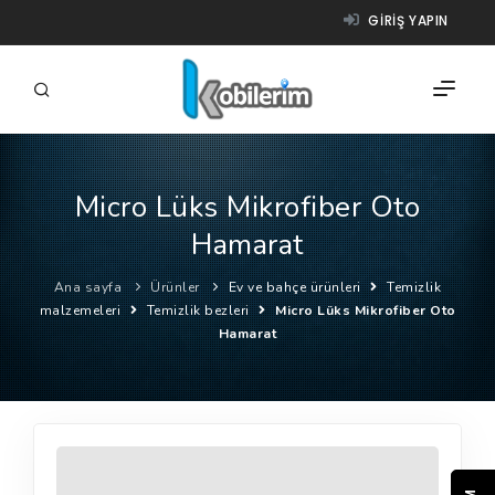
GIRIŞ YAPIN
Micro Lüks Mikrofiber Oto
FIRMALAR
Hamarat
ÜRÜNLER
Ana sayfa
Ürünler
Ev ve bahçe ürünleri
Temizlik
NASIL ÇALIŞIR?
malzemeleri
Temizlik bezleri
Micro Lüks Mikrofiber Oto
Hamarat
YARDIM