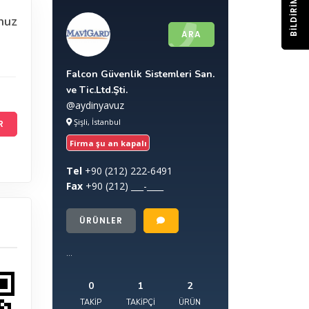
BILDIRIM
nuz
ARA
Falcon Güvenlik Sistemleri San.
ve Tic.Ltd.Şti.
@aydinyavuz
Şişli, İstanbul
R
Firma şu an kapalı
Tel
+90
(212) 222-6491
Fax
+90
(212) ___-____
ÜRÜNLER
...
0
1
2
TAKIP
TAKIPÇI
ÜRÜN