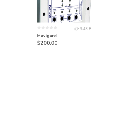
3.43 B
Mavigard
$200,00