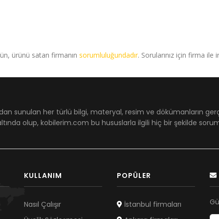
rün, ürünü satan firmanın
sorumluluğundadır
. Sorularınız için firma ile 
dan sunulan her türlü bilgi, materyal, resim ve dökümanların ger
ltında olup, kobilerim.com bu hususlarla ilgili hiç bir şekilde sor
KULLANIM
POPÜLER
Gü
Nasıl Çalışır
İstanbul firmaları