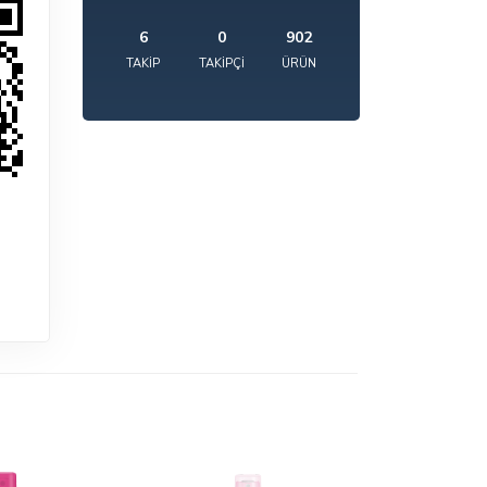
6
0
902
TAKIP
TAKIPÇI
ÜRÜN