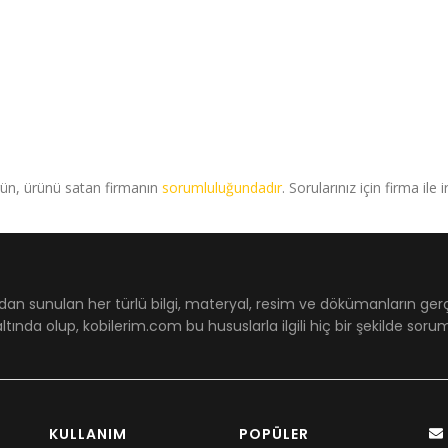
rün, ürünü satan firmanın
sorumluluğundadır
. Sorularınız için firma ile 
dan sunulan her türlü bilgi, materyal, resim ve dökümanların ger
ltında olup, kobilerim.com bu hususlarla ilgili hiç bir şekilde sor
KULLANIM
POPÜLER