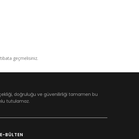
irtibata geçmelisiniz.
çekliği, doğruluğu ve güvenilirliği tamamen bu
umlu tutulamaz.
E-BÜLTEN