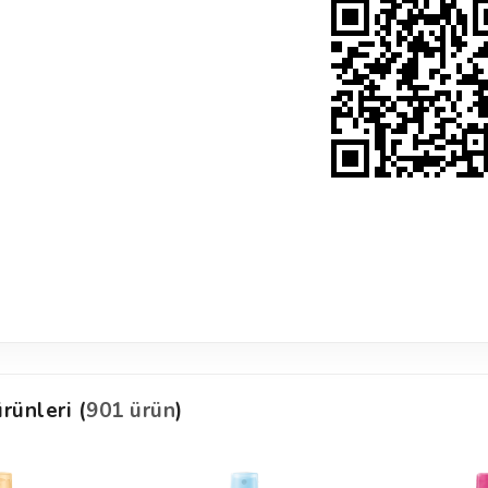
rünleri (
901 ürün
)