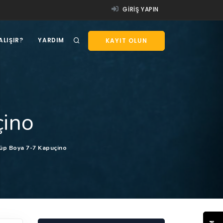
GIRIŞ YAPIN
ALIŞIR?
YARDIM
KAYIT OLUN
çino
üp Boya 7-7 Kapuçino