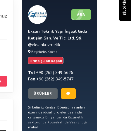
BILDIRIM
ARA
nuz
Eksan Teknik Yapı İnşaat Gıda
İletişim San. Ve Tic. Ltd. Şti.
@eksankozmetik
Başiskele, Kocaeli
Firma şu an kapalı
Tel
+90
(262) 349-5626
Fax
+90
(262) 349-5747
R
ÜRÜNLER
Şirketimiz Kentsel Dönüşüm alanları
üzerinde iddialı projeler üzerinde
çalışmakta Bir yandan da Kozmetik
sektöründe Kocaeli ilinde Vezirçiftliği
mahal...