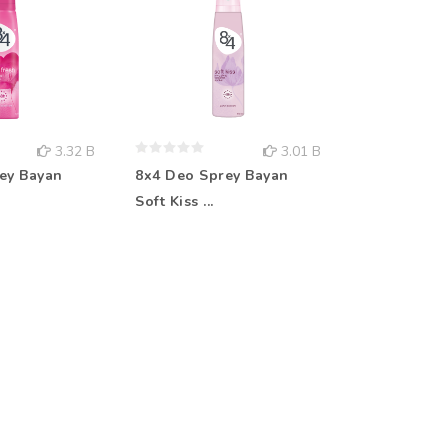
3.32 B
3.01 B
ey Bayan
8x4 Deo Sprey Bayan
Rebul Kolo
Soft Kiss ...
Aqua