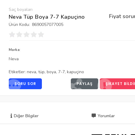
Saç boyaları
Fiyat soru
Neva Tüp Boya 7-7 Kapuçino
Ürün Kodu:
8690057077005
Marka:
Neva
Etiketler:
neva
,
tüp
,
boya
,
7-7
,
kapuçino
SORU SOR
PAYLAŞ
ŞIKAYET BILDI
Diğer Bilgiler
Yorumlar