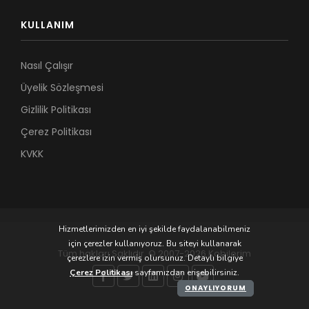
KULLANIM
Nasıl Çalışır
Üyelik Sözleşmesi
Gizlilik Politikası
Çerez Politikası
KVKK
Hizmetlerimizden en iyi şekilde faydalanabilmeniz
için çerezler kullanıyoruz. Bu siteyi kullanarak
Tüm hakları Saklıdır. © 2007-2026 Kobilerim
çerezlere izin vermiş olursunuz. Detaylı bilgiye
Çerez Politikası
sayfamızdan erişebilirsiniz.
ONAYLIYORUM