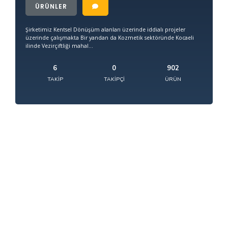
ÜRÜNLER
Şirketimiz Kentsel Dönüşüm alanları üzerinde iddialı projeler
üzerinde çalışmakta Bir yandan da Kozmetik sektöründe Kocaeli
ilinde Vezirçiftliği mahal...
6
0
902
TAKIP
TAKIPÇI
ÜRÜN