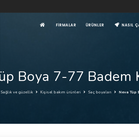
FIRMALAR
ÜRÜNLER
NASIL Ç
üp Boya 7-77 Badem 
Sağlık ve güzellik
Kişisel bakım ürünleri
Saç boyaları
Neva Tüp 