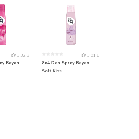
3.32 B
3.01 B
ey Bayan
8x4 Deo Sprey Bayan
Rebul Kolo
Soft Kiss ...
Aqua