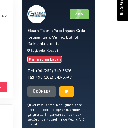
BILDIRIM
ARA
nuz
Eksan Teknik Yapı İnşaat Gıda
İletişim San. Ve Tic. Ltd. Şti.
@eksankozmetik
Başiskele, Kocaeli
Firma şu an kapalı
Tel
+90
(262) 349-5626
Fax
+90
(262) 349-5747
R
ÜRÜNLER
Şirketimiz Kentsel Dönüşüm alanları
üzerinde iddialı projeler üzerinde
çalışmakta Bir yandan da Kozmetik
sektöründe Kocaeli ilinde Vezirçiftliği
mahal...