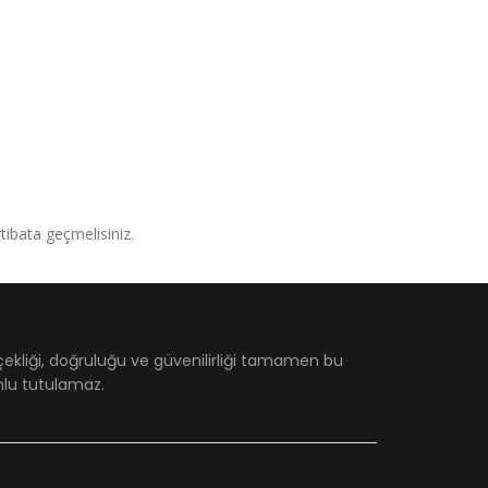
irtibata geçmelisiniz.
çekliği, doğruluğu ve güvenilirliği tamamen bu
umlu tutulamaz.