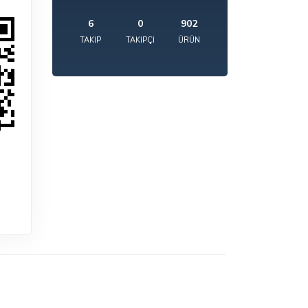
6
0
902
TAKIP
TAKIPÇI
ÜRÜN