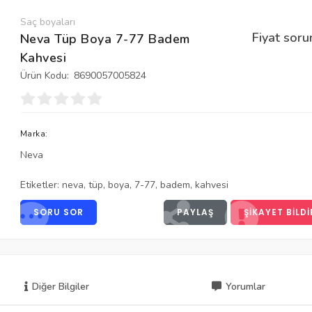
Saç boyaları
Fiyat soru
Neva Tüp Boya 7-77 Badem
Kahvesi
Ürün Kodu:
8690057005824
Marka:
Neva
Etiketler:
neva
,
tüp
,
boya
,
7-77
,
badem
,
kahvesi
SORU SOR
PAYLAŞ
ŞIKAYET BILDI
Diğer Bilgiler
Yorumlar