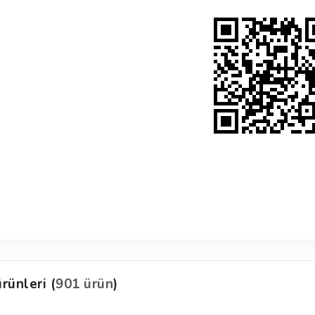
rünleri (
901 ürün
)