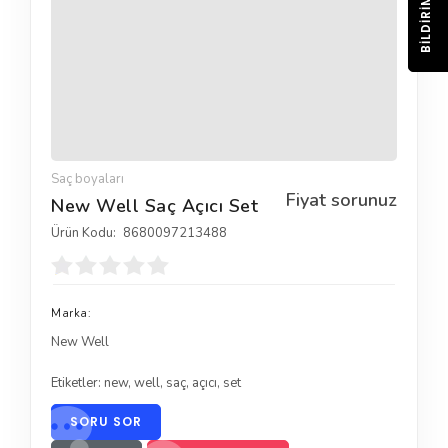
BILDIRIM
Saç boyaları
Fiyat sorunuz
New Well Saç Açıcı Set
Ürün Kodu:
8680097213488
Marka:
New Well
Etiketler:
new
,
well
,
saç
,
açıcı
,
set
SORU SOR