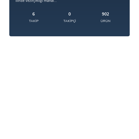
ilinde Vezirçiftliği mahal...
6
0
902
TAKIP
TAKIPÇI
ÜRÜN