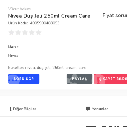
Vücut bakımı
Fiyat soru
Nivea Duş Jeli 250ml Cream Care
Ürün Kodu:
4005900488053
Marka:
Nivea
Etiketler:
nivea
,
duş
,
jeli
,
250ml
,
cream
,
care
SORU SOR
PAYLAŞ
ŞIKAYET BILDI
Diğer Bilgiler
Yorumlar