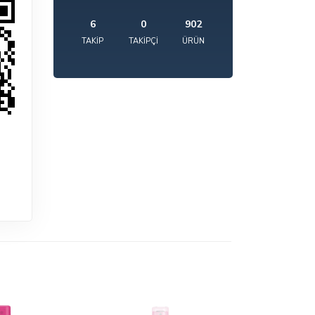
6
0
902
TAKIP
TAKIPÇI
ÜRÜN