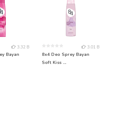
3.32 B
3.01 B
ey Bayan
8x4 Deo Sprey Bayan
Rebul Kolo
Soft Kiss ...
Aqua