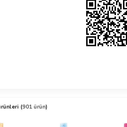
rünleri (
901 ürün
)