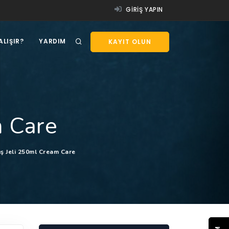
GIRIŞ YAPIN
ALIŞIR?
YARDIM
KAYIT OLUN
m Care
ş Jeli 250ml Cream Care