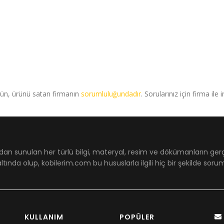
rün, ürünü satan firmanın
sorumluluğundadır
. Sorularınız için firma ile 
dan sunulan her türlü bilgi, materyal, resim ve dökümanların ger
ltında olup, kobilerim.com bu hususlarla ilgili hiç bir şekilde sor
KULLANIM
POPÜLER