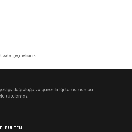
irtibata geçmelisiniz.
çekliği, doğruluğu ve güvenilirliği tamamen bu
umlu tutulamaz.
E-BÜLTEN