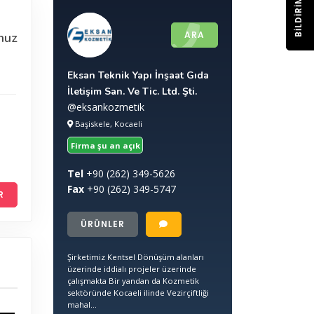
BILDIRIM
ARA
nuz
Eksan Teknik Yapı İnşaat Gıda
İletişim San. Ve Tic. Ltd. Şti.
@eksankozmetik
Başiskele, Kocaeli
Firma şu an açık
Tel
+90
(262) 349-5626
Fax
+90
(262) 349-5747
R
ÜRÜNLER
Şirketimiz Kentsel Dönüşüm alanları
üzerinde iddialı projeler üzerinde
çalışmakta Bir yandan da Kozmetik
sektöründe Kocaeli ilinde Vezirçiftliği
mahal...