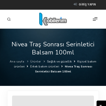
GIRIŞ YAPIN
Nivea Traş Sonrası Serinletici
FIRMALAR
Balsam 100ml
ÜRÜNLER
Ana sayfa
Ürünler
Sağlık ve güzellik
Kişisel bakım
NASIL ÇALIŞIR?
ürünleri
Erkek bakım ürünleri
Nivea Traş Sonrası
Serinletici Balsam 100ml
YARDIM