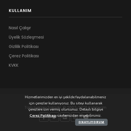
KULLANIM
Nasıl Çalışır
Üyelik Sözleşmesi
Gizlilik Politikası
Çerez Politikası
KVKK
Hizmetlerimizden en iyi şekilde faydalanabilmeniz
için çerezler kullanıyoruz. Bu siteyi kullanarak
Tüm hakları Saklıdır. © 2007-2026 Kobilerim
çerezlere izin vermiş olursunuz. Detaylı bilgiye
Çerez Politikası
sayfamızdan erişebilirsiniz.
ONAYLIYORUM