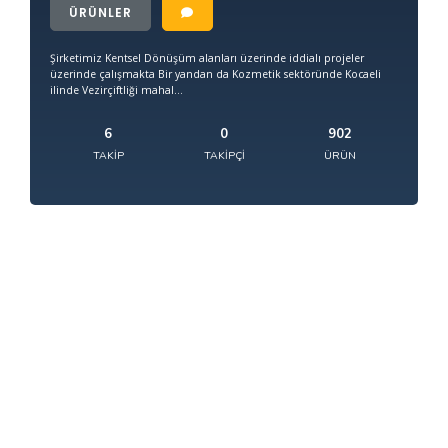
ÜRÜNLER
Şirketimiz Kentsel Dönüşüm alanları üzerinde iddialı projeler
üzerinde çalışmakta Bir yandan da Kozmetik sektöründe Kocaeli
ilinde Vezirçiftliği mahal...
6
0
902
TAKIP
TAKIPÇI
ÜRÜN