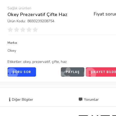
Sağlık ürünleri
Fiyat soru
Okey Prezervatif Çifte Haz
Ürün Kodu:
8693239208754
Marka:
Okey
Etiketler:
okey
,
prezervatif
,
çifte
,
haz
SORU SOR
PAYLAŞ
ŞIKAYET BILDI
Diğer Bilgiler
Yorumlar