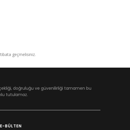
irtibata geçmelisiniz.
çekliği, doğruluğu ve güvenilirliği tamamen bu
umlu tutulamaz.
E-BÜLTEN