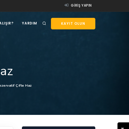
GIRIŞ YAPIN
ALIŞIR?
YARDIM
KAYIT OLUN
Haz
zervatif Çifte Haz