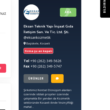
BILDIRIM
ARA
nuz
Eksan Teknik Yapı İnşaat Gıda
İletişim San. Ve Tic. Ltd. Şti.
@eksankozmetik
Başiskele, Kocaeli
Firma şu an kapalı
Tel
+90
(262) 349-5626
Fax
+90
(262) 349-5747
R
ÜRÜNLER
Şirketimiz Kentsel Dönüşüm alanları
üzerinde iddialı projeler üzerinde
çalışmakta Bir yandan da Kozmetik
sektöründe Kocaeli ilinde Vezirçiftliği
mahal...