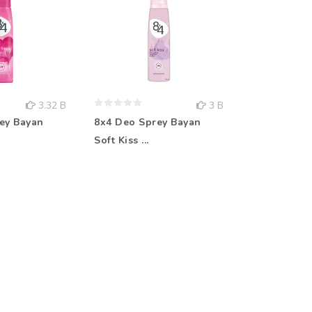
3.32 B
3 B
ey Bayan
8x4 Deo Sprey Bayan
Rebul Kolo
Soft Kiss ...
Aqua