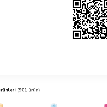
rünleri (
901 ürün
)