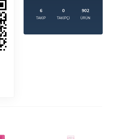
6
0
902
TAKIP
TAKIPÇI
ÜRÜN