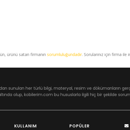
rün, ürünü satan firmanın
sorumluluğundadır
. Sorularınız için firma ile 
dan sunulan her türlü bilgi, materyal, resim ve dökümanların ger
ltında olup, kobilerim.com bu hususlarla ilgili hiç bir şekilde sor
KULLANIM
POPÜLER