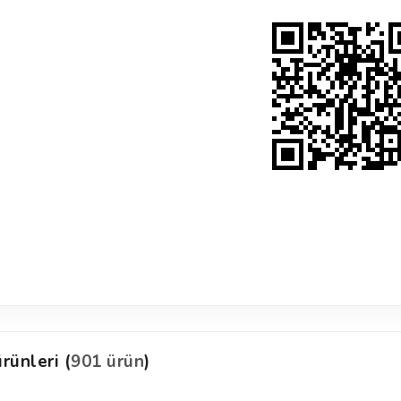
rünleri (
901 ürün
)