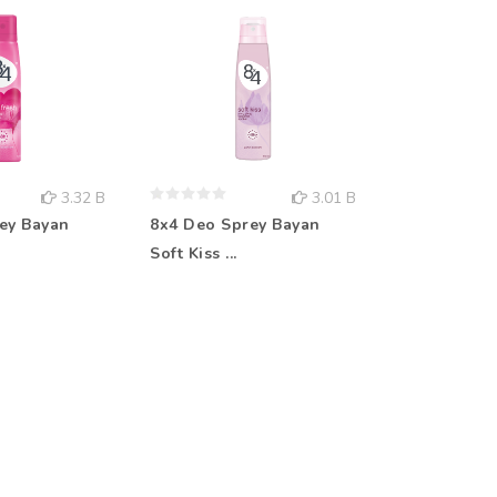
3.32 B
3.01 B
ey Bayan
8x4 Deo Sprey Bayan
Rebul Kolo
Soft Kiss ...
Aqua