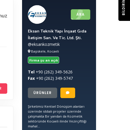
BILDIRIM
ARA
nuz
Eksan Teknik Yapı İnşaat Gıda
İletişim San. Ve Tic. Ltd. Şti.
@eksankozmetik
Başiskele, Kocaeli
Firma şu an açık
Tel
+90
(262) 349-5626
Fax
+90
(262) 349-5747
R
ÜRÜNLER
Şirketimiz Kentsel Dönüşüm alanları
üzerinde iddialı projeler üzerinde
çalışmakta Bir yandan da Kozmetik
sektöründe Kocaeli ilinde Vezirçiftliği
mahal...