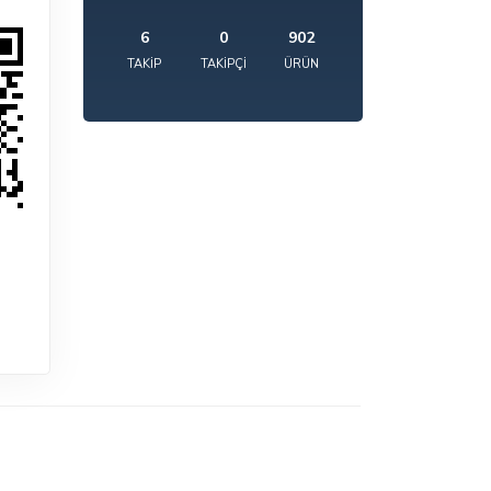
6
0
902
TAKIP
TAKIPÇI
ÜRÜN