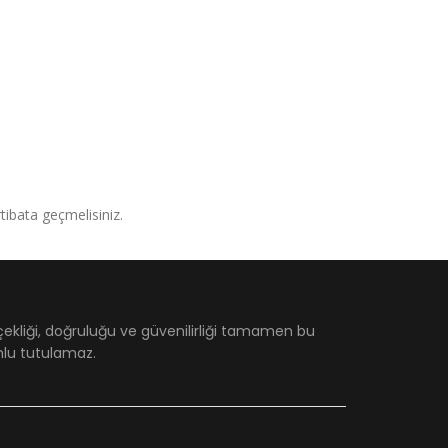
irtibata geçmelisiniz.
çekliği, doğruluğu ve güvenilirliği tamamen bu
umlu tutulamaz.