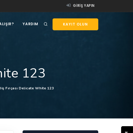
GIRIŞ YAPIN
ALIŞIR?
YARDIM
KAYIT OLUN
hite 123
Diş Fırçası Delicate White 123