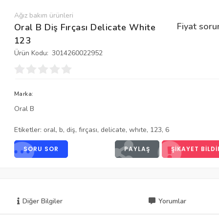
Ağız bakım ürünleri
Fiyat soru
Oral B Diş Fırçası Delicate White
123
Ürün Kodu:
3014260022952
Marka:
Oral B
Etiketler:
oral
,
b
,
diş
,
fırçası
,
delicate
,
whıte
,
123
,
6
SORU SOR
PAYLAŞ
ŞIKAYET BILDI
Diğer Bilgiler
Yorumlar