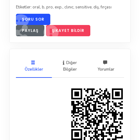
Etiketler:
oral
,
b
,
pro
,
exp.
,
clınıc
,
sensitive
,
diş
,
fırçası
SORU SOR
PAYLAŞ
ŞIKAYET BILDIR
Diğer
Özellikler
Bilgiler
Yorumlar