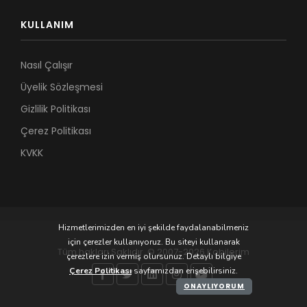
KULLANIM
Nasıl Çalışır
Üyelik Sözleşmesi
Gizlilik Politikası
Çerez Politikası
KVKK
Hizmetlerimizden en iyi şekilde faydalanabilmeniz
için çerezler kullanıyoruz. Bu siteyi kullanarak
Tüm hakları Saklıdır. © 2007-2026 Kobilerim
çerezlere izin vermiş olursunuz. Detaylı bilgiye
Çerez Politikası
sayfamızdan erişebilirsiniz.
ONAYLIYORUM