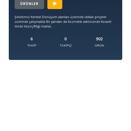
ÜRÜNLER
Şirketimiz Kentsel Dönüşüm alanları üzerinde iddialı projeler
üzerinde çalışmakta Bir yandan da Kozmetik sektöründe Kocaeli
ilinde Vezirçiftliği mahal...
6
0
902
TAKIP
TAKIPÇI
ÜRÜN