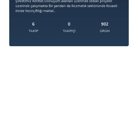
Şirketimiz Kentsel Dönüşüm alanları üzerinde iddialı projeler
üzerinde çalışmakta Bir yandan da Kozmetik sektöründe Kocaeli
ilinde Vezirçiftliği mahal...
6
0
902
TAKIP
TAKIPÇI
ÜRÜN