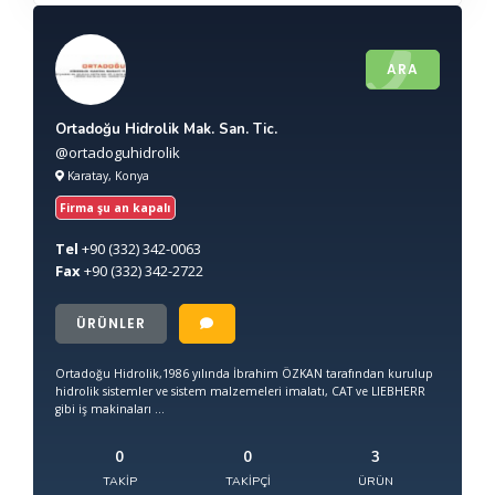
ARA
Ortadoğu Hidrolik Mak. San. Tic.
@ortadoguhidrolik
Karatay, Konya
Firma şu an kapalı
Tel
+90
(332) 342-0063
Fax
+90
(332) 342-2722
ÜRÜNLER
Ortadoğu Hidrolik,1986 yılında İbrahim ÖZKAN tarafından kurulup
hidrolik sistemler ve sistem malzemeleri imalatı, CAT ve LIEBHERR
gibi iş makinaları ...
0
0
3
TAKIP
TAKIPÇI
ÜRÜN