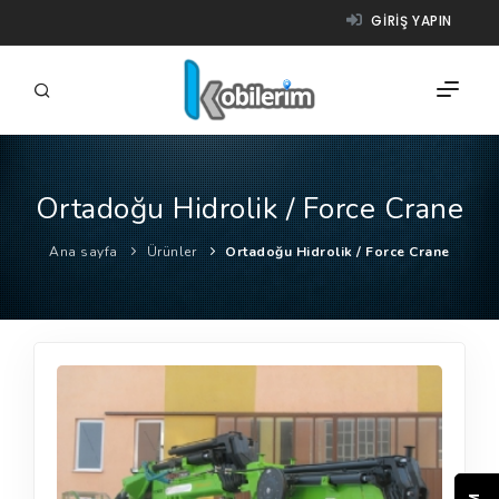
GIRIŞ YAPIN
Ortadoğu Hidrolik / Force Crane
FIRMALAR
Ana sayfa
Ürünler
Ortadoğu Hidrolik / Force Crane
ÜRÜNLER
NASIL ÇALIŞIR?
YARDIM