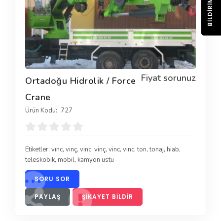
BILDIRIM
Fiyat sorunuz
Ortadoğu Hidrolik / Force
Crane
Ürün Kodu:
727
Etiketler:
vınc
,
vinç
,
vinc
,
vinç
,
vinc
,
vınc
,
ton
,
tonaj
,
hiab
,
teleskobik
,
mobil
,
kamyon ustu
SORU SOR
PAYLAŞ
ŞIKAYET BILDIR