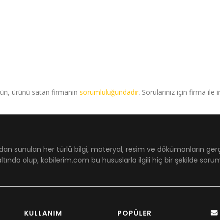
rün, ürünü satan firmanın
sorumluluğundadır
. Sorularınız için firma ile 
dan sunulan her türlü bilgi, materyal, resim ve dökümanların ger
ltında olup, kobilerim.com bu hususlarla ilgili hiç bir şekilde sor
KULLANIM
POPÜLER