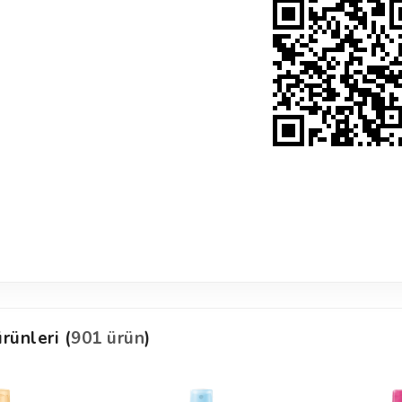
rünleri (
901 ürün
)