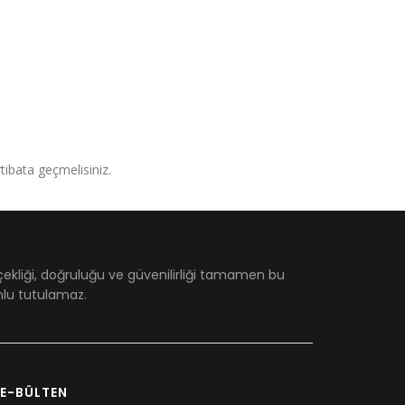
irtibata geçmelisiniz.
çekliği, doğruluğu ve güvenilirliği tamamen bu
umlu tutulamaz.
E-BÜLTEN