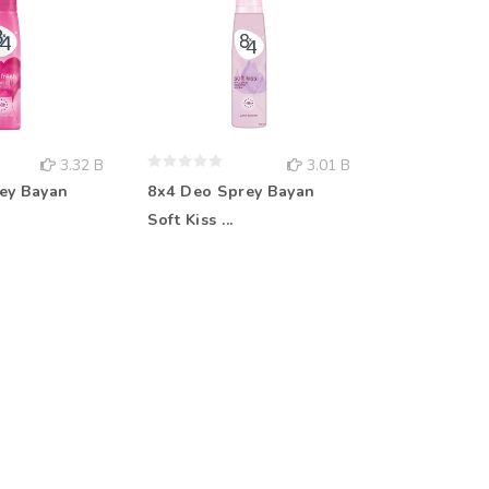
3.32 B
3.01 B
ey Bayan
8x4 Deo Sprey Bayan
Rebul Kolo
Soft Kiss ...
Aqua