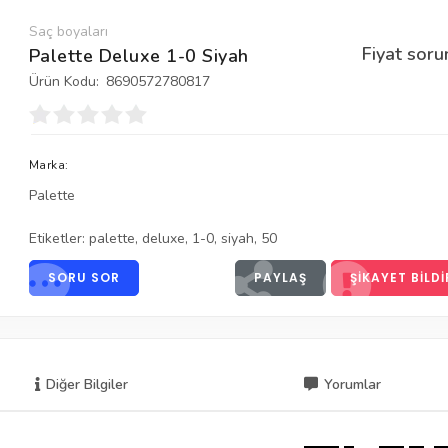
Saç boyaları
Fiyat soru
Palette Deluxe 1-0 Siyah
Ürün Kodu:
8690572780817
Marka:
Palette
Etiketler:
palette
,
deluxe
,
1-0
,
siyah
,
50
SORU SOR
PAYLAŞ
ŞIKAYET BILDI
Diğer Bilgiler
Yorumlar