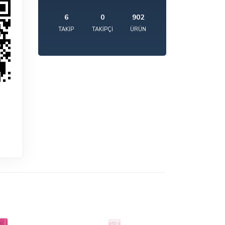
6
0
902
TAKIP
TAKIPÇI
ÜRÜN