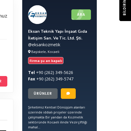
BILDIRIM
ARA
nuz
Eksan Teknik Yapı İnşaat Gıda
İletişim San. Ve Tic. Ltd. Şti.
@eksankozmetik
Başiskele, Kocaeli
Firma şu an kapalı
Tel
+90
(262) 349-5626
Fax
+90
(262) 349-5747
R
ÜRÜNLER
Şirketimiz Kentsel Dönüşüm alanları
üzerinde iddialı projeler üzerinde
çalışmakta Bir yandan da Kozmetik
sektöründe Kocaeli ilinde Vezirçiftliği
mahal...