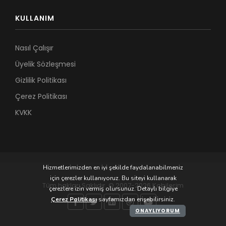
KULLANIM
Nasıl Çalışır
Üyelik Sözleşmesi
Gizlilik Politikası
Çerez Politikası
KVKK
Hizmetlerimizden en iyi şekilde faydalanabilmeniz
için çerezler kullanıyoruz. Bu siteyi kullanarak
Tüm hakları Saklıdır. © 2007-2026 Kobilerim
çerezlere izin vermiş olursunuz. Detaylı bilgiye
Çerez Politikası
sayfamızdan erişebilirsiniz.
ONAYLIYORUM