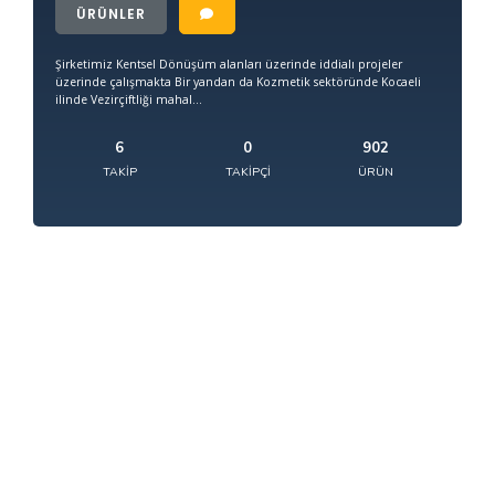
ÜRÜNLER
Şirketimiz Kentsel Dönüşüm alanları üzerinde iddialı projeler
üzerinde çalışmakta Bir yandan da Kozmetik sektöründe Kocaeli
ilinde Vezirçiftliği mahal...
6
0
902
TAKIP
TAKIPÇI
ÜRÜN