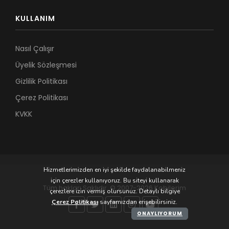
KULLANIM
Nasıl Çalışır
Üyelik Sözleşmesi
Gizlilik Politikası
Çerez Politikası
KVKK
Hizmetlerimizden en iyi şekilde faydalanabilmeniz
için çerezler kullanıyoruz. Bu siteyi kullanarak
Tüm hakları Saklıdır. © 2007-2026 Kobilerim
çerezlere izin vermiş olursunuz. Detaylı bilgiye
Çerez Politikası
sayfamızdan erişebilirsiniz.
ONAYLIYORUM