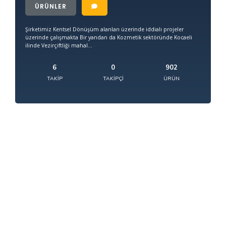
ÜRÜNLER
Şirketimiz Kentsel Dönüşüm alanları üzerinde iddialı projeler
üzerinde çalışmakta Bir yandan da Kozmetik sektöründe Kocaeli
ilinde Vezirçiftliği mahal...
6
0
902
TAKIP
TAKIPÇI
ÜRÜN