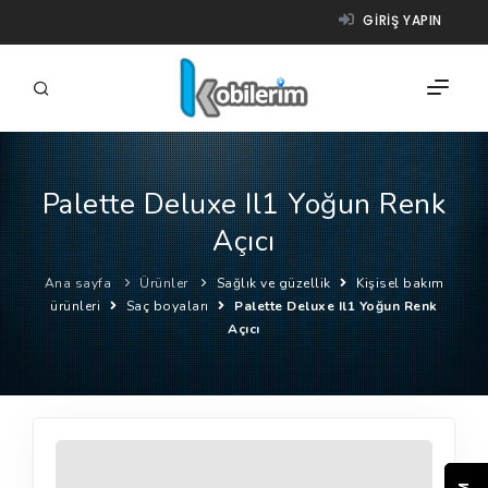
GIRIŞ YAPIN
Palette Deluxe Il1 Yoğun Renk
FIRMALAR
Açıcı
ÜRÜNLER
Ana sayfa
Ürünler
Sağlık ve güzellik
Kişisel bakım
NASIL ÇALIŞIR?
ürünleri
Saç boyaları
Palette Deluxe Il1 Yoğun Renk
Açıcı
YARDIM