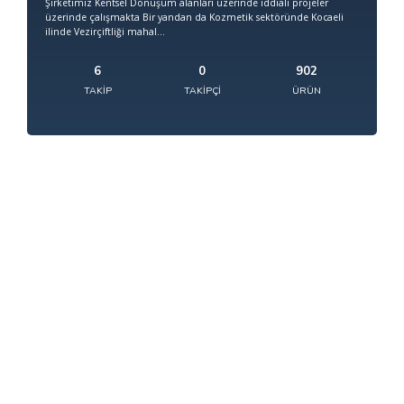
Şirketimiz Kentsel Dönüşüm alanları üzerinde iddialı projeler
üzerinde çalışmakta Bir yandan da Kozmetik sektöründe Kocaeli
ilinde Vezirçiftliği mahal...
6
0
902
TAKIP
TAKIPÇI
ÜRÜN