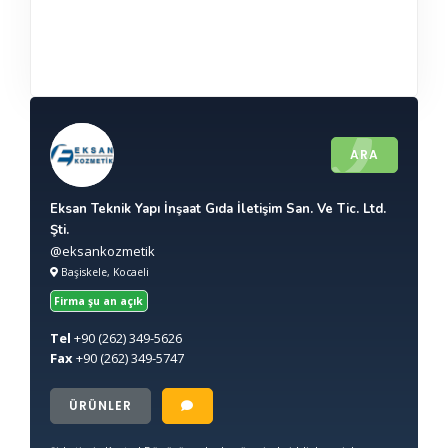
ARA
Eksan Teknik Yapı İnşaat Gıda İletişim San. Ve Tic. Ltd.
Şti.
@eksankozmetik
Başiskele, Kocaeli
Firma şu an açık
Tel
+90
(262) 349-5626
Fax
+90
(262) 349-5747
ÜRÜNLER