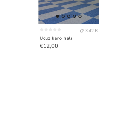
3.42 B
Ucuz karo halı
€12,00