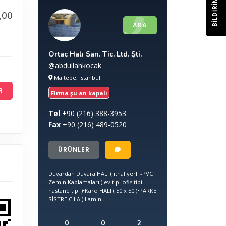
BILDIRIM
,00
ARA
Ortaç Halı San. Tic. Ltd. Şti.
@abdullahkocak
Maltepe, İstanbul
R
Firma şu an kapalı
Tel
+90
(216) 388-3953
Fax
+90
(216) 489-0520
ÜRÜNLER
Duvardan Duvara HALI ( ithal yerli -PVC
Zemin Kaplamaları ( ev tipi ofis tipi
hastane tipi )•Karo HALI ( 50 x 50 )•PARKE
SİSTRE CİLA ( Lamin...
0
0
2