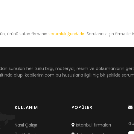
rün, ürünü satan firmanın
sorumluluğundadır
. Sorularınız için firma ile 
dan sunulan her türlü bilgi, materyal, resim ve dökümanların ger
ltında olup, kobilerim.com bu hususlarla ilgili hiç bir şekilde sor
KULLANIM
POPÜLER
Gü
Nasıl Çalışır
İstanbul firmaları