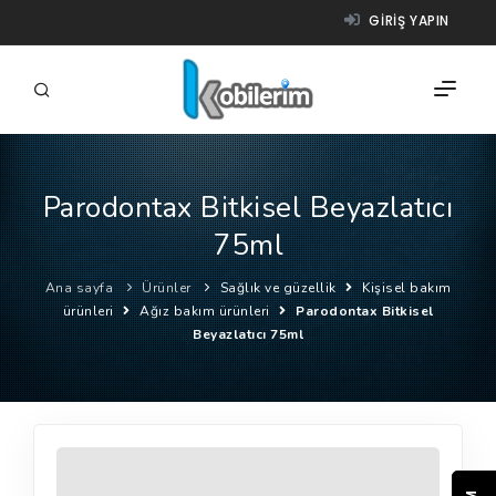
GIRIŞ YAPIN
Parodontax Bitkisel Beyazlatıcı
FIRMALAR
75ml
ÜRÜNLER
Ana sayfa
Ürünler
Sağlık ve güzellik
Kişisel bakım
NASIL ÇALIŞIR?
ürünleri
Ağız bakım ürünleri
Parodontax Bitkisel
Beyazlatıcı 75ml
YARDIM