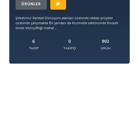
ÜRÜNLER
Şirketimiz Kentsel Dönüşüm alanları üzerinde iddialı projeler
üzerinde çalışmakta Bir yandan da Kozmetik sektöründe Kocaeli
ilinde Vezirçiftliği mahal...
6
0
902
TAKIP
TAKIPÇI
ÜRÜN