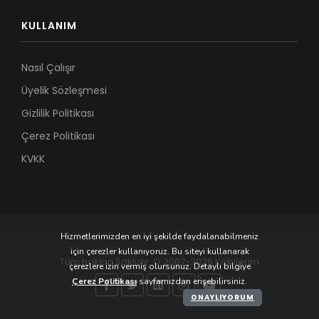
KULLANIM
Nasıl Çalışır
Üyelik Sözleşmesi
Gizlilik Politikası
Çerez Politikası
KVKK
Hizmetlerimizden en iyi şekilde faydalanabilmeniz
için çerezler kullanıyoruz. Bu siteyi kullanarak
Tüm hakları Saklıdır. © 2007-2026 Kobilerim
çerezlere izin vermiş olursunuz. Detaylı bilgiye
Çerez Politikası
sayfamızdan erişebilirsiniz.
ONAYLIYORUM