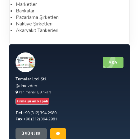
Marketler
Bankalar
Pazarlama Şirketleri
Nakliye Şirketleri
Akaryakıt Tankerleri
ARA
Temalar Ltd. Şti.
@dmozden
Yenimahalle, Ankara
Firma şu an kapalı
Tel
+90
(312) 394-2980
Fax
+90
(312) 394-2981
ÜRÜNLER