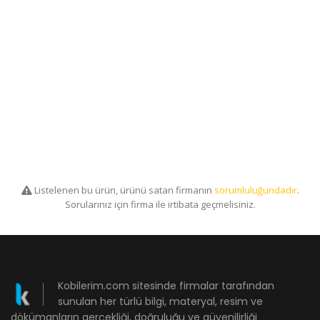
Listelenen bu ürün, ürünü satan firmanın
sorumluluğundadır
.
Sorularınız için firma ile irtibata geçmelisiniz.
Kobilerim.com sitesinde firmalar tarafından
sunulan her türlü bilgi, materyal, resim ve
dökümanların gerçekliği, doğruluğu ve güvenilirliği