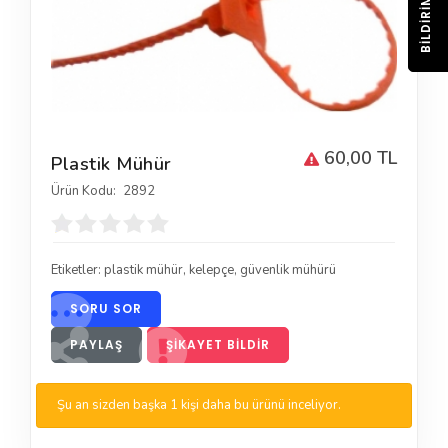
BILDIRIM
60,00 TL
Plastik Mühür
Ürün Kodu:
2892
Etiketler:
plastik mühür
,
kelepçe
,
güvenlik mühürü
SORU SOR
PAYLAŞ
ŞIKAYET BILDIR
Şu an sizden başka 1 kişi daha bu ürünü inceliyor.