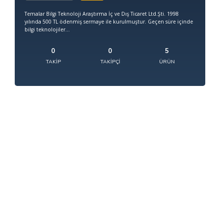
Temalar Bilgi Teknoloji Araştırma İç ve Dış Ticaret Ltd.Şti. 1998
yılında 500 TL ödenmiş sermaye ile kurulmuştur. Geçen süre içinde
bilgi teknolojiler...
0
0
5
TAKIP
TAKIPÇI
ÜRÜN