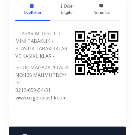
Diğer
Özellikler
Bilgiler
Yorumlar
- TASARIM TESCİLLİ
MİNİ TABAKLIK -
PLASTİK TABAKLIKLAR
VE KAŞIKLIKLAR -
İSTOÇ MAĞAZA: 10.ADA
NO:105 MAHMUTBEY/
İST.
0212-659-54-31
www.ozgenplastik.com