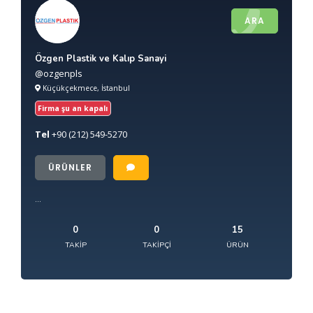
ARA
Özgen Plastik ve Kalıp Sanayi
@ozgenpls
Küçükçekmece, İstanbul
Firma şu an kapalı
Tel
+90
(212) 549-5270
ÜRÜNLER
...
0
0
15
TAKIP
TAKIPÇI
ÜRÜN