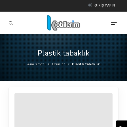
GIRIŞ YAPIN
Plastik tabaklık
FIRMALAR
Ana sayfa
Ürünler
Plastik tabaklık
ÜRÜNLER
NASIL ÇALIŞIR?
YARDIM