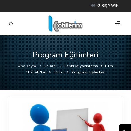
GIRIŞ YAPIN
Program Eğitimleri
FIRMALAR
Ana sayfa
Ürünler
Baskı ve yayınlama
Film
ÜRÜNLER
CD/DVD'leri
Eğitim
Program Eğitimleri
NASIL ÇALIŞIR?
YARDIM