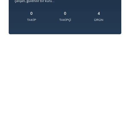
çalışan, güvenilir bir kuru...
0
0
4
TAKIP
TAKIPÇI
ÜRÜN