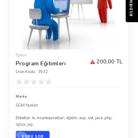
BILDIRIM
Eğitim
200,00 TL
Program Eğitimleri
Ürün Kodu:
3532
Marka:
SGM Yazılım
Etiketler:
ik
,
insankaynaklari
,
eğitim
,
asp
,
net
,
java
,
php
,
cplus
,
jsp
SORU SOR