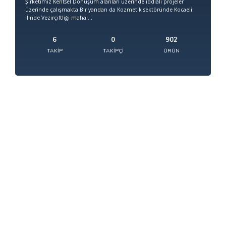
Şirketimiz Kentsel Dönüşüm alanları üzerinde iddialı projeler
üzerinde çalışmakta Bir yandan da Kozmetik sektöründe Kocaeli
ilinde Vezirçiftliği mahal...
6
0
902
TAKIP
TAKIPÇI
ÜRÜN