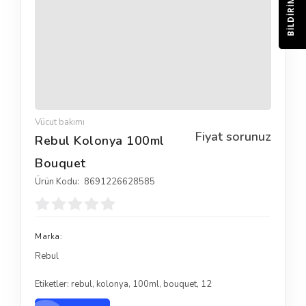
BILDIRIM
Vücut bakımı
Fiyat sorunuz
Rebul Kolonya 100ml
Bouquet
Ürün Kodu:
8691226628585
Marka:
Rebul
Etiketler:
rebul
,
kolonya
,
100ml
,
bouquet
,
12