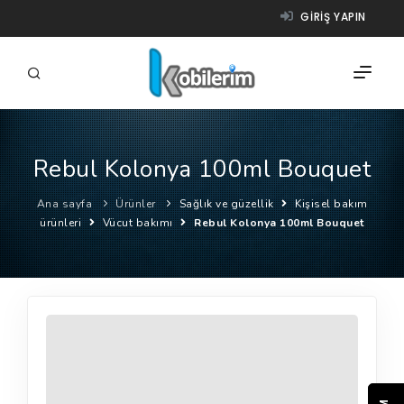
GIRIŞ YAPIN
Rebul Kolonya 100ml Bouquet
FIRMALAR
Ana sayfa
Ürünler
Sağlık ve güzellik
Kişisel bakım
ÜRÜNLER
ürünleri
Vücut bakımı
Rebul Kolonya 100ml Bouquet
NASIL ÇALIŞIR?
YARDIM