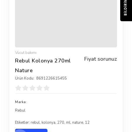
BILDIRIM
Vücut bakımı
Fiyat sorunuz
Rebul Kolonya 270ml
Nature
Ürün Kodu:
8691226615455
Marka:
Rebul
Etiketler:
rebul
,
kolonya
,
270
,
ml
,
nature
,
12