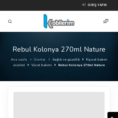
GIRIŞ YAPIN
Rebul Kolonya 270ml Nature
FIRMALAR
Ana sayfa
Ürünler
Sağlık ve güzellik
Kişisel bakım
ÜRÜNLER
ürünleri
Vücut bakımı
Rebul Kolonya 270ml Nature
NASIL ÇALIŞIR?
YARDIM