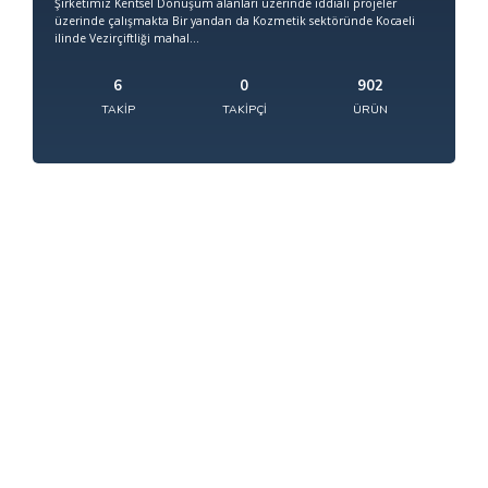
Şirketimiz Kentsel Dönüşüm alanları üzerinde iddialı projeler
üzerinde çalışmakta Bir yandan da Kozmetik sektöründe Kocaeli
ilinde Vezirçiftliği mahal...
6
0
902
TAKIP
TAKIPÇI
ÜRÜN