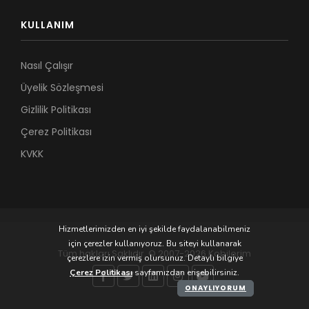
KULLANIM
Nasıl Çalışır
Üyelik Sözleşmesi
Gizlilik Politikası
Çerez Politikası
KVKK
Hizmetlerimizden en iyi şekilde faydalanabilmeniz
için çerezler kullanıyoruz. Bu siteyi kullanarak
Tüm hakları Saklıdır. © 2007-2026 Kobilerim
çerezlere izin vermiş olursunuz. Detaylı bilgiye
Çerez Politikası
sayfamızdan erişebilirsiniz.
ONAYLIYORUM