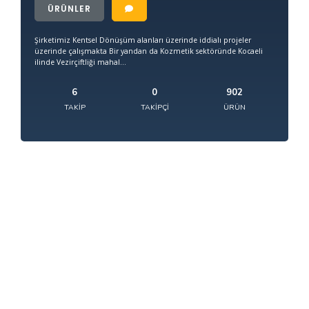
ÜRÜNLER
Şirketimiz Kentsel Dönüşüm alanları üzerinde iddialı projeler
üzerinde çalışmakta Bir yandan da Kozmetik sektöründe Kocaeli
ilinde Vezirçiftliği mahal...
6
0
902
TAKIP
TAKIPÇI
ÜRÜN