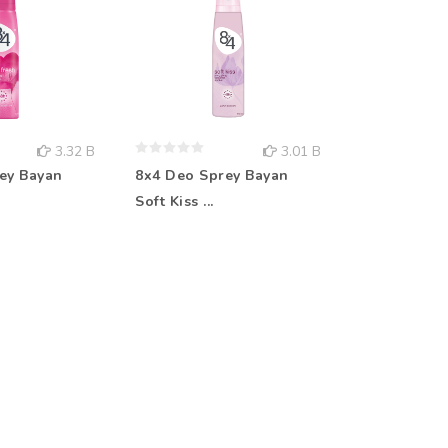
3.32 B
3.01 B
ey Bayan
8x4 Deo Sprey Bayan
Rebul Kolo
Soft Kiss ...
Aqua