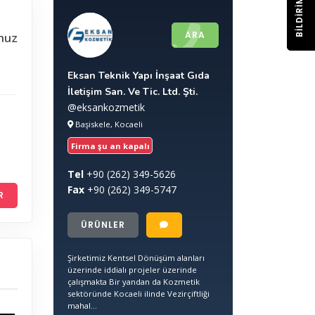
BILDIRIM
ARA
nuz
Eksan Teknik Yapı İnşaat Gıda
İletişim San. Ve Tic. Ltd. Şti.
@eksankozmetik
Başiskele, Kocaeli
Firma şu an kapalı
Tel
+90
(262) 349-5626
Fax
+90
(262) 349-5747
R
ÜRÜNLER
Şirketimiz Kentsel Dönüşüm alanları
üzerinde iddialı projeler üzerinde
çalışmakta Bir yandan da Kozmetik
sektöründe Kocaeli ilinde Vezirçiftliği
mahal...