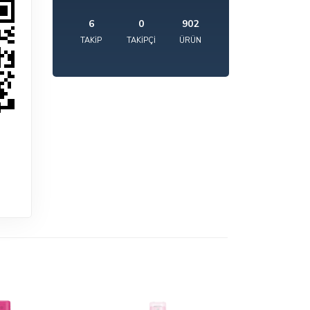
6
0
902
TAKIP
TAKIPÇI
ÜRÜN