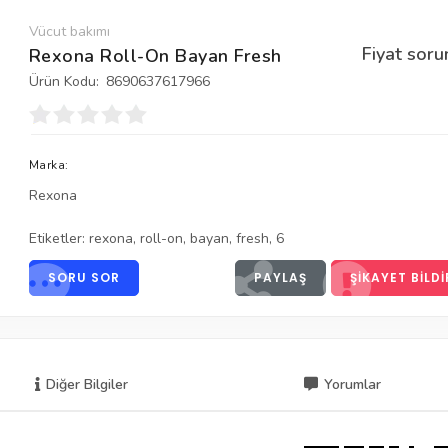
Vücut bakımı
Fiyat soru
Rexona Roll-On Bayan Fresh
Ürün Kodu:
8690637617966
Marka:
Rexona
Etiketler:
rexona
,
roll-on
,
bayan
,
fresh
,
6
SORU SOR
PAYLAŞ
ŞIKAYET BILDI
Diğer Bilgiler
Yorumlar