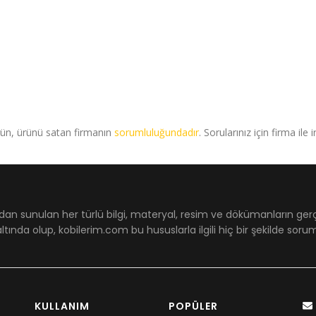
rün, ürünü satan firmanın
sorumluluğundadır
. Sorularınız için firma ile 
dan sunulan her türlü bilgi, materyal, resim ve dökümanların ger
ltında olup, kobilerim.com bu hususlarla ilgili hiç bir şekilde sor
KULLANIM
POPÜLER