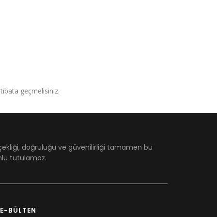
irtibata geçmelisiniz.
çekliği, doğruluğu ve güvenilirliği tamamen bu
umlu tutulamaz.
E-BÜLTEN