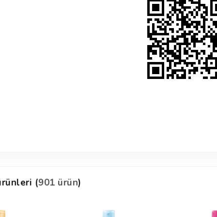
rünleri (
901 ürün
)