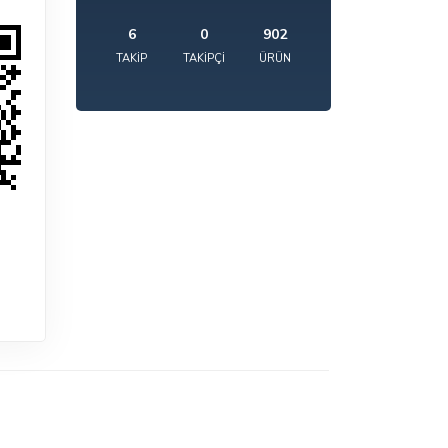
6
0
902
TAKIP
TAKIPÇI
ÜRÜN