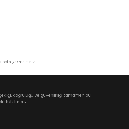
irtibata geçmelisiniz.
çekliği, doğruluğu ve güvenilirliği tamamen bu
umlu tutulamaz.