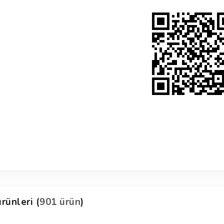
rünleri (
901 ürün
)