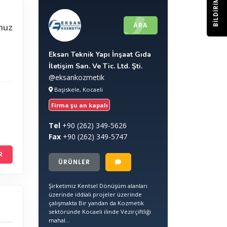
BILDIRIM
ARA
nuz
Eksan Teknik Yapı İnşaat Gıda
İletişim San. Ve Tic. Ltd. Şti.
@eksankozmetik
Başiskele, Kocaeli
Firma şu an kapalı
Tel
+90
(262) 349-5626
Fax
+90
(262) 349-5747
R
ÜRÜNLER
Şirketimiz Kentsel Dönüşüm alanları
üzerinde iddialı projeler üzerinde
çalışmakta Bir yandan da Kozmetik
sektöründe Kocaeli ilinde Vezirçiftliği
mahal...