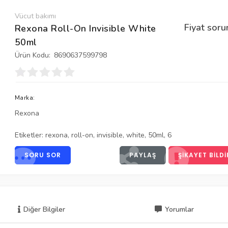
Vücut bakımı
Fiyat soru
Rexona Roll-On Invisible White
50ml
Ürün Kodu:
8690637599798
Marka:
Rexona
Etiketler:
rexona
,
roll-on
,
invisible
,
white
,
50ml
,
6
SORU SOR
PAYLAŞ
ŞIKAYET BILDI
Diğer Bilgiler
Yorumlar