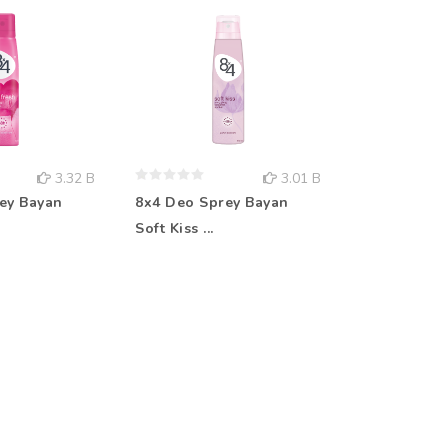
3.32 B
3.01 B
ey Bayan
8x4 Deo Sprey Bayan
Rebul Kolo
Soft Kiss ...
Aqua