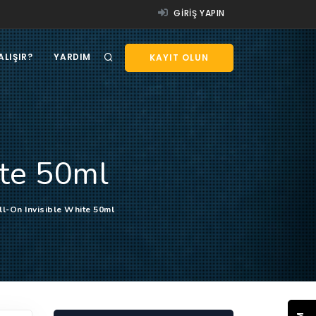
GIRIŞ YAPIN
ALIŞIR?
YARDIM
KAYIT OLUN
ite 50ml
l-On Invisible White 50ml