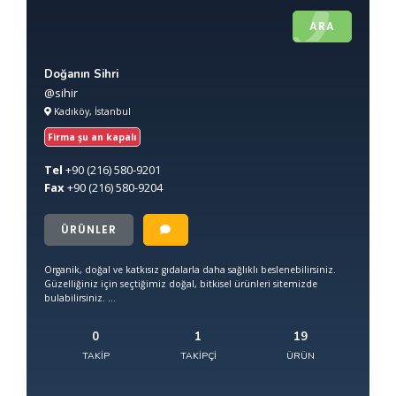
ARA
Doğanın Sihri
@sihir
Kadıköy, İstanbul
Firma şu an kapalı
Tel
+90
(216) 580-9201
Fax
+90
(216) 580-9204
ÜRÜNLER
Organik, doğal ve katkısız gıdalarla daha sağlıklı beslenebilirsiniz.
Güzelliğiniz için seçtiğimiz doğal, bitkisel ürünleri sitemizde
bulabilirsiniz. ...
0
1
19
TAKIP
TAKIPÇI
ÜRÜN