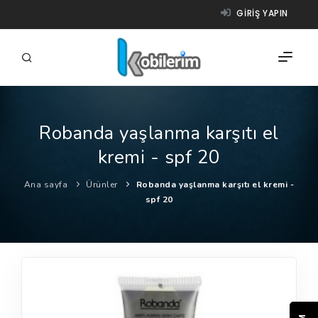
GIRIŞ YAPIN
Robanda yaşlanma karşıtı el
FIRMALAR
kremi - spf 20
ÜRÜNLER
Ana sayfa
Ürünler
Robanda yaşlanma karşıtı el kremi -
NASIL ÇALIŞIR?
spf 20
YARDIM