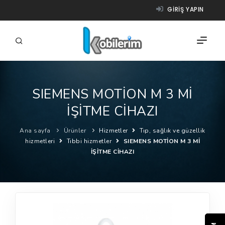
GIRIŞ YAPIN
SIEMENS MOTİON M 3 Mİ
FIRMALAR
İŞİTME CİHAZI
ÜRÜNLER
Ana sayfa
Ürünler
Hizmetler
Tıp, sağlık ve güzellik
NASIL ÇALIŞIR?
hizmetleri
Tıbbi hizmetler
SIEMENS MOTİON M 3 Mİ
İŞİTME CİHAZI
YARDIM