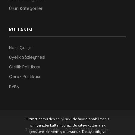
Ürün Kategorileri
KULLANIM
Nasıl Çalışır
Üyelik Sözleşmesi
Gizlilik Politikası
Çerez Politikası
KVKK
Hizmetlerimizden en iyi şekilde faydalanabilmeniz
için çerezler kullanıyoruz. Bu siteyi kullanarak
Tüm hakları Saklıdır. © 2007-2026 Kobilerim
çerezlere izin vermiş olursunuz. Detaylı bilgiye