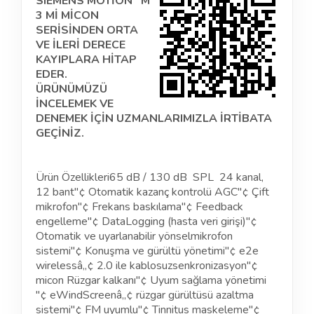
SIEMENS MOTİON M
3 Mİ MİCON
SERİSİNDEN ORTA
VE İLERİ DERECE
KAYIPLARA HİTAP
EDER.
ÜRÜNÜMÜZÜ
İNCELEMEK VE
DENEMEK İÇİN UZMANLARIMIZLA İRTİBATA
GEÇİNİZ.
Ürün Özellikleri65 dB / 130 dB SPL 24 kanal,
12 bant"¢ Otomatik kazanç kontrolü AGC"¢ Çift
mikrofon"¢ Frekans baskılama"¢ Feedback
engelleme"¢ DataLogging (hasta veri girişi)"¢
Otomatik ve uyarlanabilir yönselmikrofon
sistemi"¢ Konuşma ve gürültü yönetimi"¢ e2e
wirelessâ„¢ 2.0 ile kablosuzsenkronizasyon"¢
micon Rüzgar kalkanı"¢ Uyum sağlama yönetimi
"¢ eWindScreenâ„¢ rüzgar gürültüsü azaltma
sistemi"¢ FM uyumlu"¢ Tinnitus maskeleme"¢