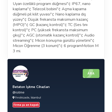
Uyarı özellikli program düğmesi"¢ IP67, nano
kaplama"¢ Telecoil bobini"¢ Açma kapama
düğmeli pil kilit yuvası"¢ Nano kaplama dış
yüzey"¢ Düşük frekansta maksimum kazanç
(MPO)"¢ GC (kazanç kontrol)"¢ TC (Ses tını
kontrol)"¢ PC (yüksek frekansta maksimum
çıkış)"¢ AGC (otomatik kazanç kontrol)"¢ Audio
streaming"¢ Micon konuşma gürültü yönetimi"¢
Micon Öğrenme (3 konum)"¢ 6 program
Motion M
3 mi.
ARA
Betaton İşitme Cihazları
@isitme
Fındıkzade, İstanbul
Firma şu an kapalı