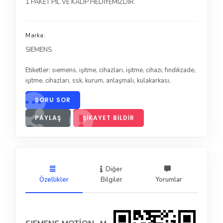
1 PAKET PİL VE KALIP HEDİYEMİZDİR.
Marka:
SIEMENS
Etiketler:
sıemens
,
işitme
,
cihazları
,
işitme
,
cihazı
,
fındıkzade
,
işitme
,
cihazları
,
ssk
,
kurum
,
anlaşmalı
,
kulakarkası
,
SORU SOR
PAYLAŞ
ŞIKAYET BILDIR
Diğer
Özellikler
Bilgiler
Yorumlar