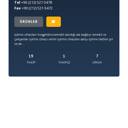
Tel
+90
(212) 521-5478
Fax
+90
(212) 521-5472
ÜRÜNLER
işitme cihazları hoşgeldinizemekli sandığı ssk bağkur emekli ve
çalışanlar işitme cihazı verilir.işitme cihazları satışı işitme testleri pil
ve ak...
19
1
7
TAKIP
TAKIPÇI
ÜRÜN