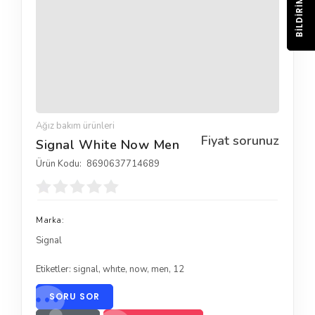
BILDIRIM
Ağız bakım ürünleri
Fiyat sorunuz
Signal White Now Men
Ürün Kodu:
8690637714689
Marka:
Signal
Etiketler:
signal
,
whıte
,
now
,
men
,
12
SORU SOR