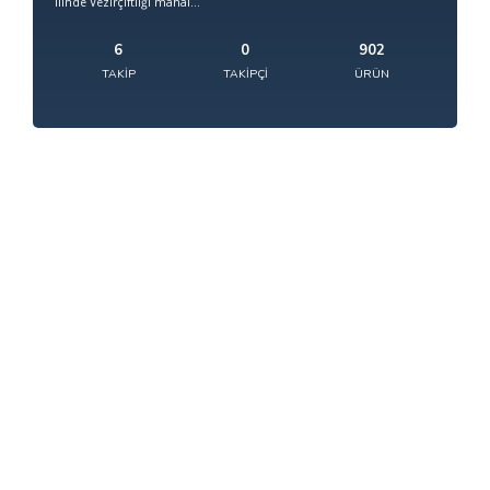
ilinde Vezirçiftliği mahal...
6
0
902
TAKIP
TAKIPÇI
ÜRÜN