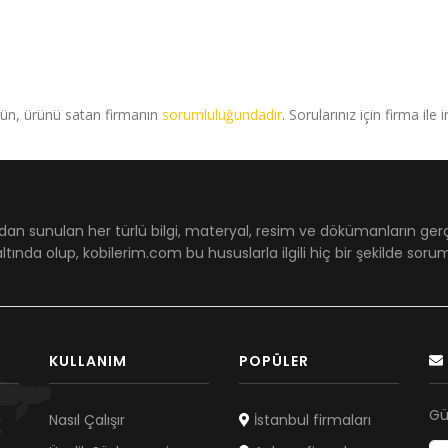
rün, ürünü satan firmanın
sorumluluğundadır
. Sorularınız için firma ile 
dan sunulan her türlü bilgi, materyal, resim ve dökümanların ger
ltında olup, kobilerim.com bu hususlarla ilgili hiç bir şekilde sor
KULLANIM
POPÜLER
Gü
Nasıl Çalışır
İstanbul firmaları