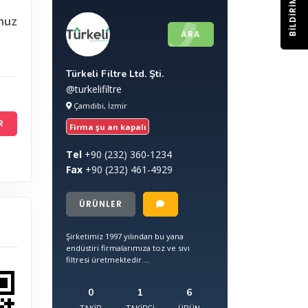
BILDIRIM
nuz
ARA
Türkeli Filtre Ltd. Şti.
@turkelifiltre
Çamdibi, İzmir
R
Firma şu an kapalı
Tel
+90
(232) 360-1234
Fax
+90
(232) 461-4929
ÜRÜNLER
Şirketimiz 1997 yılından bu yana
endüstiri firmalarımıza toz ve sıvı
filtresi üretmektedir....
0
1
6