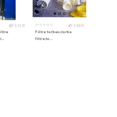
3.31 B
3.58 B
iltre
Filtre torbası,torba
...
filtre,to...