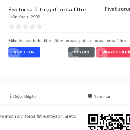
Fiyat soru
Sıvı torba filtre,gaf torba filtre
Ürün Kodu:
2902
Etiketler:
sıvı torba filtre
,
filtre torbası
,
gaf sıvı torba
,
torba filitre
,
SORU SOR
PAYLAŞ
ŞIKAYET BILDI
Diğer Bilgiler
Yorumlar
ımızın sıvı torba filtre ihtiyacını üretici