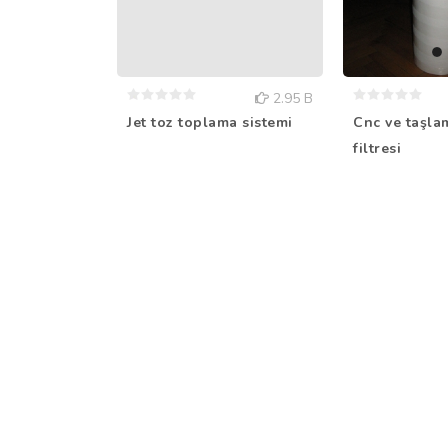
2.95 B
Jet toz toplama sistemi
Cnc ve taşla
filtresi