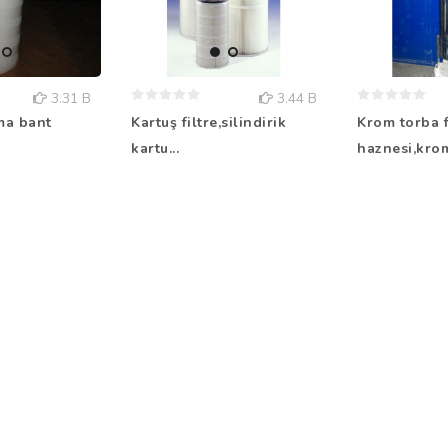
3.31 B
3.44 B
ma bant
Kartuş filtre,silindirik
Krom torba f
kartu...
haznesi,krom