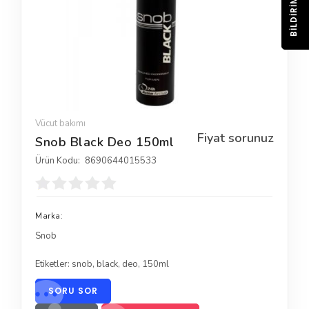
BILDIRIM
Vücut bakımı
Fiyat sorunuz
Snob Black Deo 150ml
Ürün Kodu:
8690644015533
Marka:
Snob
Etiketler:
snob
,
black
,
deo
,
150ml
SORU SOR