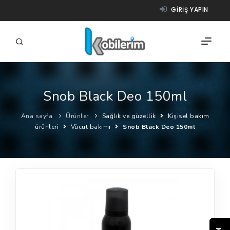
GIRIŞ YAPIN
Snob Black Deo 150ml
FIRMALAR
Ana sayfa
Ürünler
Sağlık ve güzellik
Kişisel bakım
ÜRÜNLER
ürünleri
Vücut bakımı
Snob Black Deo 150ml
NASIL ÇALIŞIR?
YARDIM