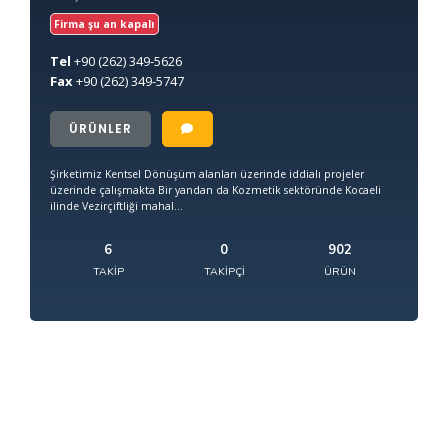
Firma şu an kapalı
Tel
+90
(262) 349-5626
Fax
+90
(262) 349-5747
ÜRÜNLER
Şirketimiz Kentsel Dönüşüm alanları üzerinde iddialı projeler
üzerinde çalışmakta Bir yandan da Kozmetik sektöründe Kocaeli
ilinde Vezirçiftliği mahal...
6
0
902
TAKIP
TAKIPÇI
ÜRÜN