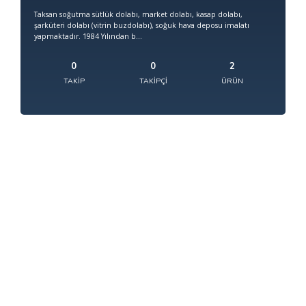
Taksan soğutma sütlük dolabı, market dolabı, kasap dolabı,
şarküteri dolabı (vitrin buzdolabı), soğuk hava deposu imalatı
yapmaktadır. 1984 Yılından b...
0
0
2
TAKIP
TAKIPÇI
ÜRÜN