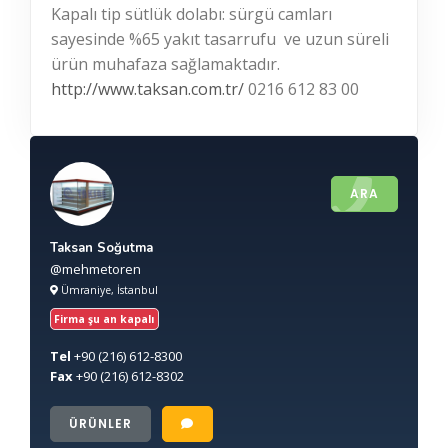
Kapalı tip sütlük dolabı: sürgü camları
sayesinde %65 yakıt tasarrufu ve uzun süreli
ürün muhafaza sağlamaktadır.
http://www.taksan.com.tr/
0216 612 83 00
ARA
Taksan Soğutma
@mehmetoren
Ümraniye, İstanbul
Firma şu an kapalı
Tel
+90
(216) 612-8300
Fax
+90
(216) 612-8302
ÜRÜNLER