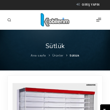
GIRIŞ YAPIN
Sütlük
FIRMALAR
Ana sayfa
Ürünler
Sütlük
ÜRÜNLER
NASIL ÇALIŞIR?
YARDIM